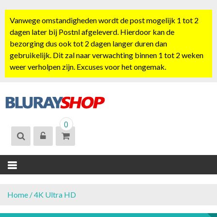
S
k
Vanwege omstandigheden wordt de post mogelijk 1 tot 2
i
dagen later bij Postnl afgeleverd. Hierdoor kan de
p
bezorging dus ook tot 2 dagen langer duren dan
t
gebruikelijk. Dit zal naar verwachting binnen 1 tot 2 weken
o
weer verholpen zijn. Excuses voor het ongemak.
c
o
n
t
BLURAYSHOP.
e
0
NL
n
t
Home
/ 4K Ultra HD