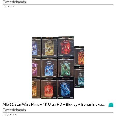
i
Tweedehands
t
€
19,99
p
r
o
d
u
c
t
h
e
e
f
t
m
e
e
r
d
D
Alle 11 Star Wars Films – 4K Ultra HD + Blu-ray + Bonus Blu-ray (4K Geen NL Ondertiteling en Blu-ray Wel)
e
i
Tweedehands
r
t
€
179,99
e