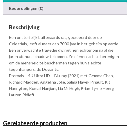
r
Beoordelingen (0)
a
y
a
Beschrijving
a
n
Een onsterfelijk buitenaards ras, gecreëerd door de
t
Celestials, leeft al meer dan 7000 jaar in het geheim op aarde.
a
Een onverwachte tragedie dwingt hen echter om na al die
l
jaren uit hun schaduw te komen. Ze dienen zich te herenigen
om de mensheid te beschermen tegen hun slechte
tegenhangers, de Deviants.
Eternals – 4K Ultra HD + Blu-ray (2021) met Gemma Chan,
Richard Madden, Angelina Jolie, Salma Hayek Pinault, Kit
Harington, Kumail Nanjiani, Lia McHugh, Brian Tyree Henry,
Lauren Ridloff.
Gerelateerde producten