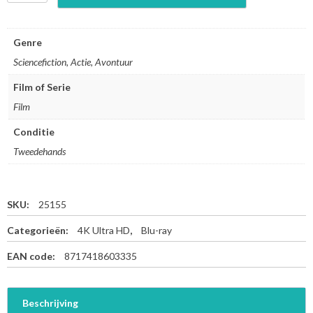
t
e
r
Genre
n
Sciencefiction, Actie, Avontuur
a
l
Film of Serie
s
Film
-
4
Conditie
K
U
Tweedehands
l
t
r
SKU:
25155
a
H
Categorieën:
4K Ultra HD
,
Blu-ray
D
+
EAN code:
8717418603335
B
l
u
Beschrijving
-