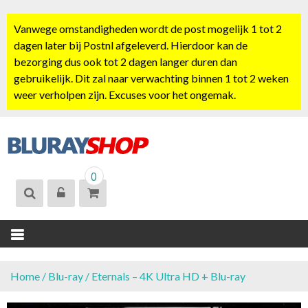
S
k
Vanwege omstandigheden wordt de post mogelijk 1 tot 2
i
dagen later bij Postnl afgeleverd. Hierdoor kan de
p
bezorging dus ook tot 2 dagen langer duren dan
t
gebruikelijk. Dit zal naar verwachting binnen 1 tot 2 weken
o
weer verholpen zijn. Excuses voor het ongemak.
c
o
n
t
BLURAYSHOP.
e
0
NL
n
t
Home
/
Blu-ray
/ Eternals – 4K Ultra HD + Blu-ray