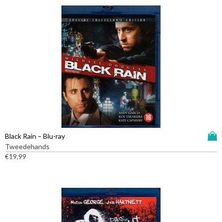
D
Black Rain – Blu-ray
i
Tweedehands
t
€
19,99
p
r
o
d
u
c