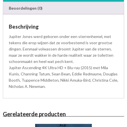
a
Beoordelingen (0)
H
D
+
Beschrijving
B
l
Jupiter Jones werd geboren onder een sterrenhemel, met
u
tekens die erop wijzen dat ze voorbestemd is voor grootse
-
dingen. Eenmaal volwassen droomt Jupiter van de sterren,
r
maar ze wordt wakker in de harde realiteit waar ze toiletten
a
schoonmaakt en heel wat pech kent.
y
Jupiter Ascending 4K Ultra HD + Blu-ray (2015) met Mila
a
Kunis, Channing Tatum, Sean Bean, Eddie Redmayne, Douglas
a
Booth, Tuppence Middleton, Nikki Amuka-Bird, Christina Cole,
n
Nicholas A. Newman.
t
a
l
Gerelateerde producten