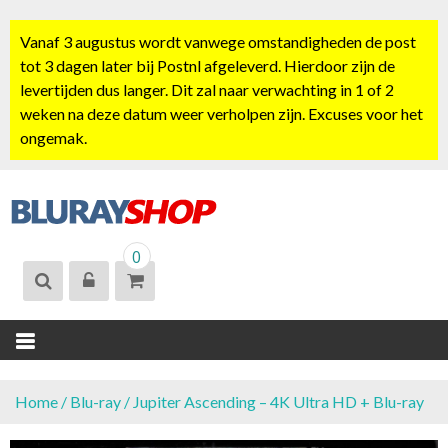
S
k
Vanaf 3 augustus wordt vanwege omstandigheden de post
i
tot 3 dagen later bij Postnl afgeleverd. Hierdoor zijn de
p
levertijden dus langer. Dit zal naar verwachting in 1 of 2
t
weken na deze datum weer verholpen zijn. Excuses voor het
o
ongemak.
c
o
n
t
BLURAYSHOP.
e
0
NL
n
t
Home
/
Blu-ray
/ Jupiter Ascending – 4K Ultra HD + Blu-ray