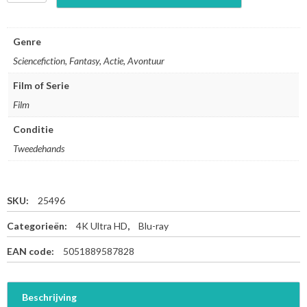
u
p
i
Genre
t
Sciencefiction, Fantasy, Actie, Avontuur
e
r
Film of Serie
A
Film
s
c
Conditie
e
n
Tweedehands
d
i
n
SKU:
25496
g
-
Categorieën:
4K Ultra HD
,
Blu-ray
4
K
EAN code:
5051889587828
U
l
t
Beschrijving
r