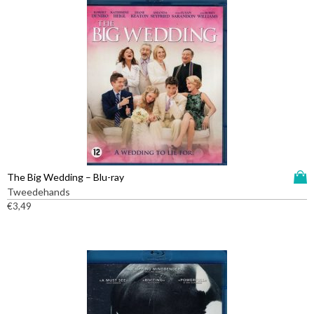
D
The Big Wedding – Blu-ray
i
Tweedehands
t
€
3,49
p
r
o
d
u
c
t