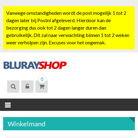
S
k
Vanwege omstandigheden wordt de post mogelijk 1 tot 2
i
dagen later bij Postnl afgeleverd. Hierdoor kan de
p
bezorging dus ook tot 2 dagen langer duren dan
t
gebruikelijk. Dit zal naar verwachting binnen 1 tot 2 weken
o
weer verholpen zijn. Excuses voor het ongemak.
c
o
n
t
BLURAYSHOP.
e
0
NL
n
t
Winkelmand