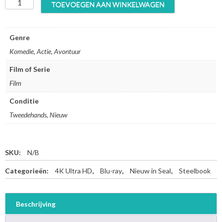
T
TOEVOEGEN AAN WINKELWAGEN
h
e
S
Genre
u
Komedie, Actie, Avontuur
i
c
Film of Serie
i
Film
d
e
Conditie
S
q
Tweedehands, Nieuw
u
a
d
SKU:
N/B
–
4
Categorieën:
4K Ultra HD
,
Blu-ray
,
Nieuw in Seal
,
Steelbook
K
U
l
Beschrijving
t
r