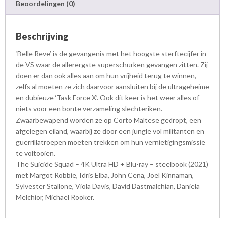
Beoordelingen (0)
a
H
D
Beschrijving
+
B
‘Belle Reve’ is de gevangenis met het hoogste sterftecijfer in
l
de VS waar de allerergste superschurken gevangen zitten. Zij
u
doen er dan ook alles aan om hun vrijheid terug te winnen,
-
zelfs al moeten ze zich daarvoor aansluiten bij de ultrageheime
r
en dubieuze ‘Task Force X’. Ook dit keer is het weer alles of
a
niets voor een bonte verzameling slechteriken.
y
Zwaarbewapend worden ze op Corto Maltese gedropt, een
-
afgelegen eiland, waarbij ze door een jungle vol militanten en
S
guerrillatroepen moeten trekken om hun vernietigingsmissie
t
te voltooien.
e
The Suicide Squad – 4K Ultra HD + Blu-ray – steelbook (2021)
e
met Margot Robbie, Idris Elba, John Cena, Joel Kinnaman,
l
Sylvester Stallone, Viola Davis, David Dastmalchian, Daniela
b
o
Melchior, Michael Rooker.
o
k