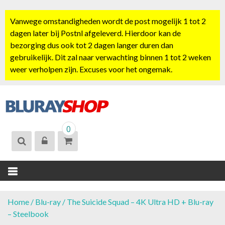
S
k
Vanwege omstandigheden wordt de post mogelijk 1 tot 2
i
dagen later bij Postnl afgeleverd. Hierdoor kan de
p
bezorging dus ook tot 2 dagen langer duren dan
t
gebruikelijk. Dit zal naar verwachting binnen 1 tot 2 weken
o
weer verholpen zijn. Excuses voor het ongemak.
c
o
n
t
BLURAYSHOP.
e
0
NL
n
t
Home
/
Blu-ray
/ The Suicide Squad – 4K Ultra HD + Blu-ray
– Steelbook