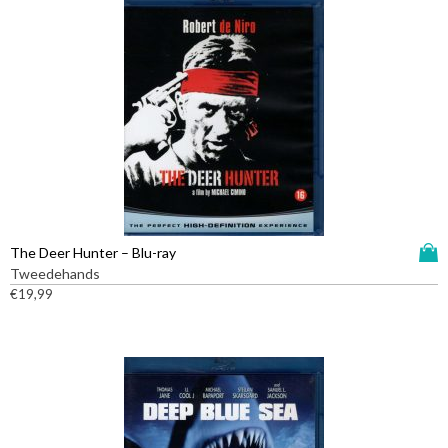
D
The Deer Hunter – Blu-ray
i
Tweedehands
t
€
19,99
p
r
o
d
u
c
t