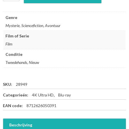
r
o
m
Genre
e
Mysterie, Sciencefiction, Avontuur
t
h
Film of Serie
e
Film
u
s
Conditie
-
4
Tweedehands, Nieuw
K
U
l
SKU:
28949
t
r
Categorieën:
4K Ultra HD
,
Blu-ray
a
H
EAN code:
8712626050391
D
+
B
Beschrijving
l