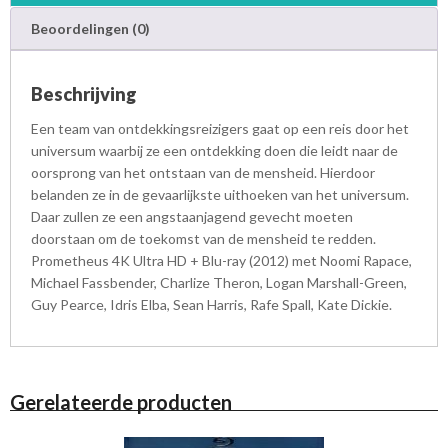
u
Beoordelingen (0)
-
r
a
Beschrijving
y
a
Een team van ontdekkingsreizigers gaat op een reis door het
a
universum waarbij ze een ontdekking doen die leidt naar de
n
oorsprong van het ontstaan van de mensheid. Hierdoor
t
belanden ze in de gevaarlijkste uithoeken van het universum.
a
Daar zullen ze een angstaanjagend gevecht moeten
l
doorstaan om de toekomst van de mensheid te redden.
Prometheus 4K Ultra HD + Blu-ray (2012) met Noomi Rapace,
Michael Fassbender, Charlize Theron, Logan Marshall-Green,
Guy Pearce, Idris Elba, Sean Harris, Rafe Spall, Kate Dickie.
Gerelateerde producten