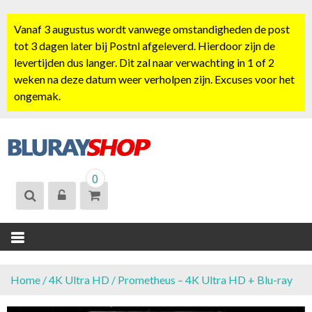
S
k
Vanaf 3 augustus wordt vanwege omstandigheden de post
i
tot 3 dagen later bij Postnl afgeleverd. Hierdoor zijn de
p
levertijden dus langer. Dit zal naar verwachting in 1 of 2
t
weken na deze datum weer verholpen zijn. Excuses voor het
o
ongemak.
c
o
n
t
BLURAYSHOP.
e
0
NL
n
t
Home
/
4K Ultra HD
/ Prometheus – 4K Ultra HD + Blu-ray