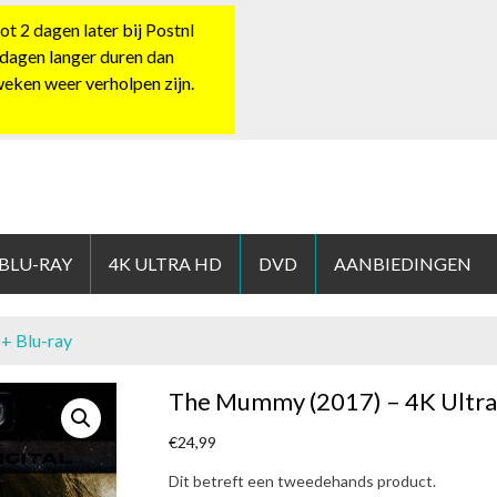
 2 dagen later bij Postnl
 dagen langer duren dan
 weken weer verholpen zijn.
HOP.NL
 BLU-RAY
4K ULTRA HD
DVD
AANBIEDINGEN
+ Blu-ray
The Mummy (2017) – 4K Ultra
€
24,99
Dit betreft een tweedehands product.