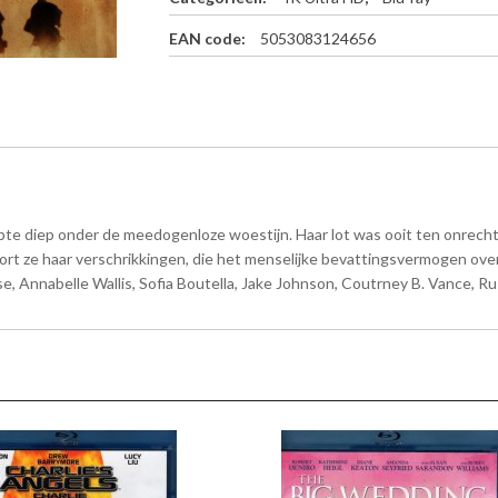
)
-
EAN code:
5053083124656
4
K
U
l
t
r
a
H
pte diep onder de meedogenloze woestijn. Haar lot was ooit ten onrecht
D
+
rt ze haar verschrikkingen, die het menselijke bevattingsvermogen overs
B
 Annabelle Wallis, Sofia Boutella, Jake Johnson, Coutrney B. Vance, Rus
l
u
-
r
a
y
a
a
n