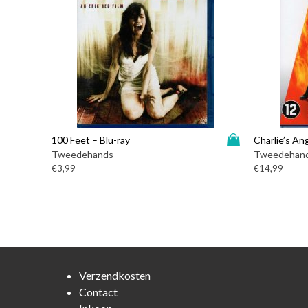
D
100 Feet – Blu-ray
Charlie’s An
i
Tweedehands
Tweedehan
t
€
3,99
€
14,99
p
r
o
d
u
c
t
Verzendkosten
h
Contact
e