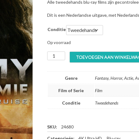
Alle tweedehands blu-ray films zijn gecontrole
Dit is een Nederlandse uitgave, met Nederland
Conditie
Op voorraad
T
TOEVOEGEN AAN WINKELWA
h
e
M
Genre
Fantasy, Horror, Actie, Av
u
m
Film of Serie
Film
m
y
Conditie
Tweedehands
(
2
0
1
SKU:
24680
7
Categorieën:
4K Ultra HD
,
Blu-ray