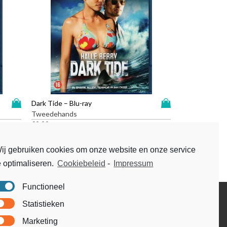
D
D
Dark Tide – Blu-ray
i
i
Tweedehands
t
t
€
9,99
p
p
r
r
ij gebruiken cookies om onze website en onze service
o
o
e optimaliseren.
Cookiebeleid
-
Impressum
d
d
u
u
c
c
Functioneel
t
t
Disclaimer
Statistieken
h
h
Voorwaarden & condities
e
e
Marketing