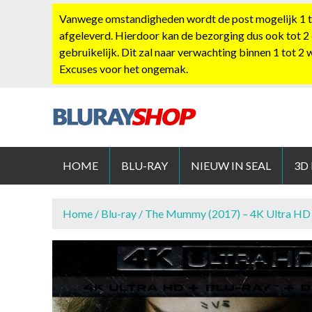
S
Vanwege omstandigheden wordt de post mogelijk 1 tot
k
afgeleverd. Hierdoor kan de bezorging dus ook tot 2
i
gebruikelijk. Dit zal naar verwachting binnen 1 tot 2
p
Excuses voor het ongemak.
t
o
c
o
BLURAYS
n
t
HOME
BLU-RAY
NIEUW IN SEAL
3D
e
n
t
Home
/
Blu-ray
/ The Mummy (2017) – 4K Ultra HD 