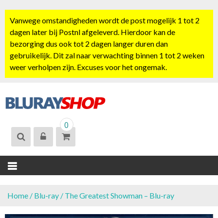
S
k
Vanwege omstandigheden wordt de post mogelijk 1 tot 2
i
dagen later bij Postnl afgeleverd. Hierdoor kan de
p
bezorging dus ook tot 2 dagen langer duren dan
t
gebruikelijk. Dit zal naar verwachting binnen 1 tot 2 weken
o
weer verholpen zijn. Excuses voor het ongemak.
c
o
n
t
BLURAYSHOP.
e
0
NL
n
t
Home
/
Blu-ray
/ The Greatest Showman – Blu-ray