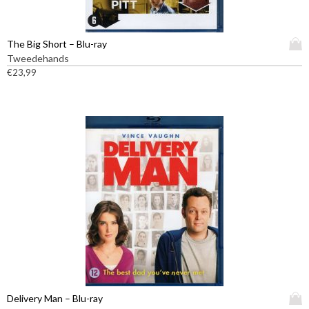
D
The Big Short – Blu-ray
i
Tweedehands
t
€
23,99
p
r
o
d
u
c
t
h
e
e
f
t
m
e
e
D
Delivery Man – Blu-ray
r