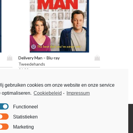
D
D
Delivery Man – Blu-ray
i
i
Tweedehands
t
t
€
4,99
p
p
r
r
ij gebruiken cookies om onze website en onze service
o
o
e optimaliseren.
Cookiebeleid
-
Impressum
d
d
u
u
c
c
Functioneel
t
t
Disclaimer
Statistieken
h
h
Voorwaarden & condities
e
e
Marketing
e
e