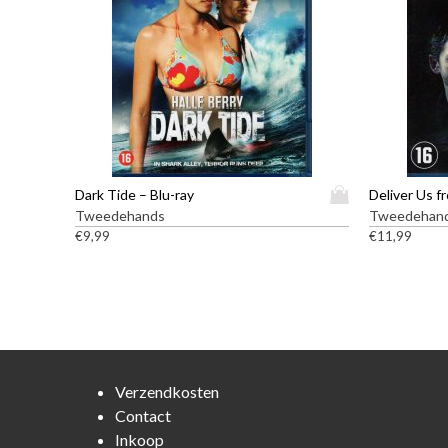
D
Dark Tide – Blu-ray
Deliver Us fr
i
Tweedehands
Tweedehan
t
€
9,99
€
11,99
p
r
o
d
u
c
t
Verzendkosten
h
Contact
e
Inkoop
e