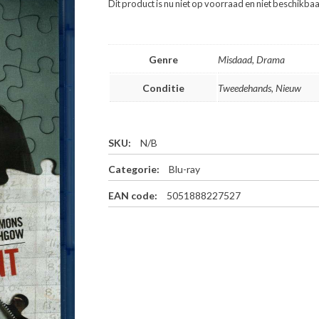
Dit product is nu niet op voorraad en niet beschikbaa
Genre
Misdaad, Drama
Conditie
Tweedehands, Nieuw
SKU:
N/B
Categorie:
Blu-ray
EAN code:
5051888227527