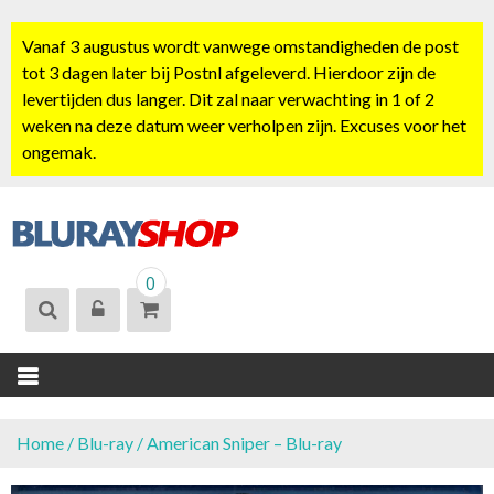
S
k
Vanaf 3 augustus wordt vanwege omstandigheden de post
i
tot 3 dagen later bij Postnl afgeleverd. Hierdoor zijn de
p
levertijden dus langer. Dit zal naar verwachting in 1 of 2
t
weken na deze datum weer verholpen zijn. Excuses voor het
o
ongemak.
c
o
n
t
BLURAYSHOP.
e
0
NL
n
t
Home
/
Blu-ray
/ American Sniper – Blu-ray