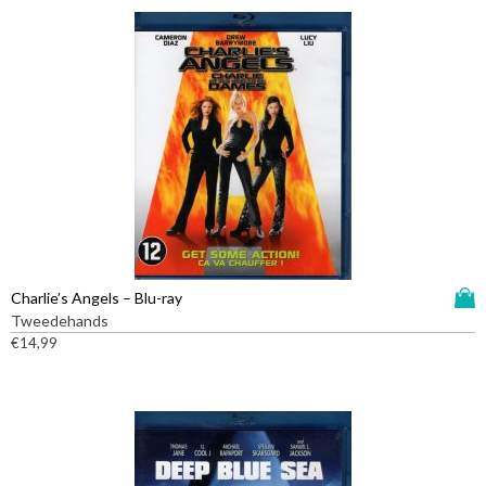
D
Charlie’s Angels – Blu-ray
i
Tweedehands
t
€
14,99
p
r
o
d
u
c