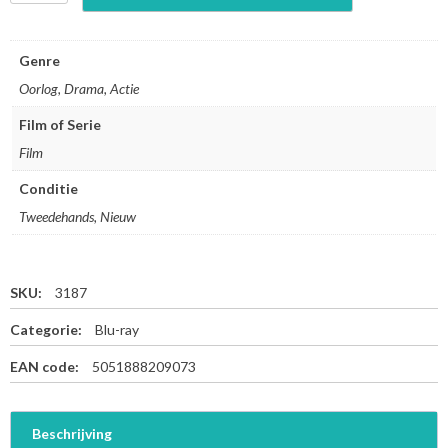
m
e
r
Genre
i
Oorlog, Drama, Actie
c
a
Film of Serie
n
Film
S
n
Conditie
i
p
Tweedehands, Nieuw
e
r
-
SKU:
3187
B
l
Categorie:
Blu-ray
u
-
EAN code:
5051888209073
r
a
y
Beschrijving
a