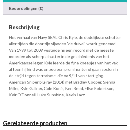
a
Beoordelingen (0)
n
t
a
Beschrijving
l
Het verhaal van Navy SEAL Chris Kyle, de dodelijkste schutter
aller tijden die door zijn vijanden `de duivel` wordt genoemd.
Van 1999 tot 2009 vestigde hij een record met de meeste
moorden als scherpschutter in de geschiedenis van het
Amerikaanse leger. Kyle leerde de fijne kneepjes van het vak
al toen hij kind was en zou een prominente rol gaan spelen in
de strijd tegen terrorisme, die na 9/11 van start ging.
American Sniper blu-ray (2014) met Bradley Cooper, Sienna
Miller, Kyle Gallner, Cole Konis, Ben Reed, Elise Robertson,
Keir O’Donnell, Luke Sunshine, Kevin Lacz.
Gerelateerde producten