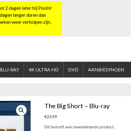
 2 dagen later bij Postnl
 dagen langer duren dan
 weken weer verholpen zijn.
HOP.NL
 BLU-RAY
4K ULTRA HD
DVD
AANBIEDINGEN
The Big Short – Blu-ray
€
23,99
Dit betreft een tweedehands product.