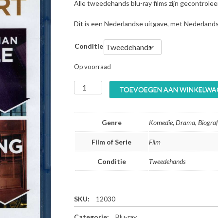
Alle tweedehands blu-ray films zijn gecontrole
Dit is een Nederlandse uitgave, met Nederland
Conditie
Op voorraad
T
TOEVOEGEN AAN WINKELWA
h
e
B
Genre
Komedie, Drama, Biograf
i
g
Film of Serie
Film
S
h
Conditie
Tweedehands
o
r
t
-
SKU:
12030
B
Categorie:
Blu-ray