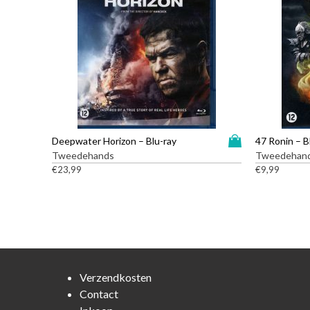
D
Deepwater Horizon – Blu-ray
47 Ronin – B
i
Tweedehands
Tweedehan
t
€
23,99
€
9,99
p
r
o
d
u
c
t
Verzendkosten
h
Contact
e