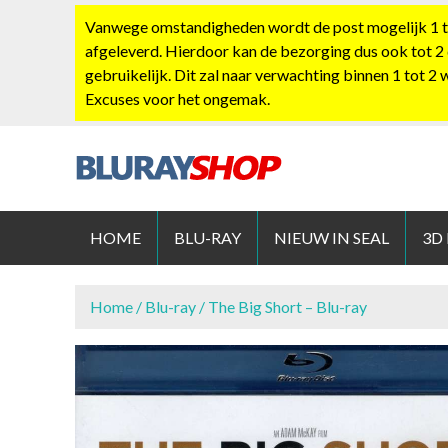
S
Vanwege omstandigheden wordt de post mogelijk 1 tot
k
afgeleverd. Hierdoor kan de bezorging dus ook tot 2
i
gebruikelijk. Dit zal naar verwachting binnen 1 tot 2
p
Excuses voor het ongemak.
t
o
c
o
BLURAYS
n
t
HOME
BLU-RAY
NIEUW IN SEAL
3D
e
n
t
Home
/
Blu-ray
/ The Big Short – Blu-ray