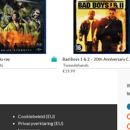
D
lu-ray
Bad Boys 1 & 2 – 20th 
i
ds
Tweedehands
t
€
19,99
p
r
W
o
t
d
u
c
t
Cookiebeleid (EU)
h
Privacyverklaring (EU)
e