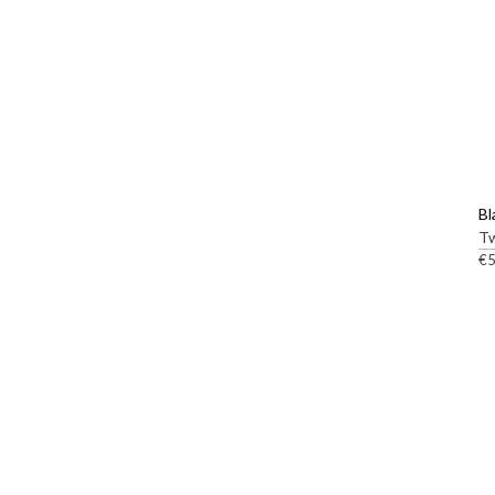
Bl
T
€
5