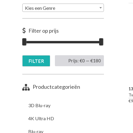
Kies een Genre
Filter op prijs
M
M
FILTER
Prijs:
€0
—
€180
i
a
n
x
Productcategorieën
13
.
.
T
p
p
€
9
3D Blu-ray
r
r
4K Ultra HD
i
i
j
j
Blu-ray