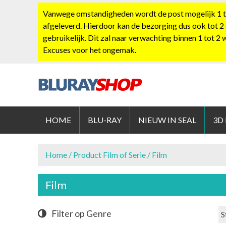
S
Vanwege omstandigheden wordt de post mogelijk 1 tot
k
afgeleverd. Hierdoor kan de bezorging dus ook tot 2
i
gebruikelijk. Dit zal naar verwachting binnen 1 tot 2
p
Excuses voor het ongemak.
t
o
c
o
BLURAYS
n
t
HOME
BLU-RAY
NIEUW IN SEAL
3D
e
n
t
Home
/ Product Film of Serie / Film
Film
Filter op Genre