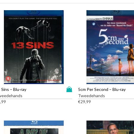
D
 Sins – Blu-ray
5cm Per Second – Blu-ray
i
weedehands
Tweedehands
t
,99
€
29,99
p
r
o
d
u