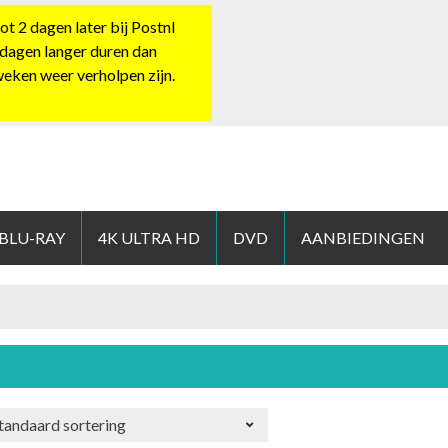
 2 dagen later bij Postnl
 dagen langer duren dan
 weken weer verholpen zijn.
HOP.NL
 BLU-RAY
4K ULTRA HD
DVD
AANBIEDINGEN