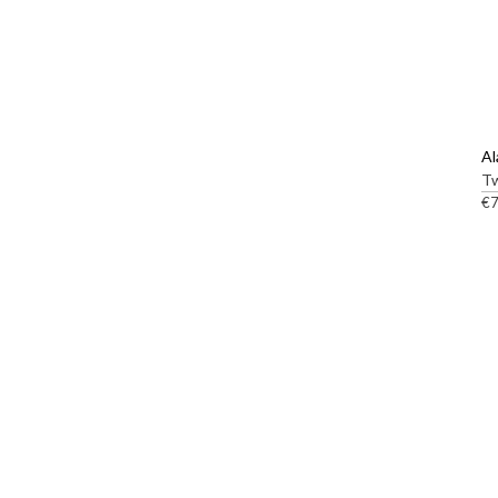
:
Al
T
€
7