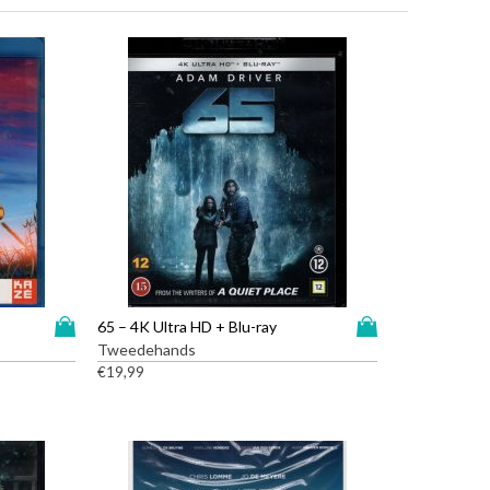
D
D
65 – 4K Ultra HD + Blu-ray
i
i
Tweedehands
t
t
€
19,99
p
p
r
r
o
o
d
d
u
u