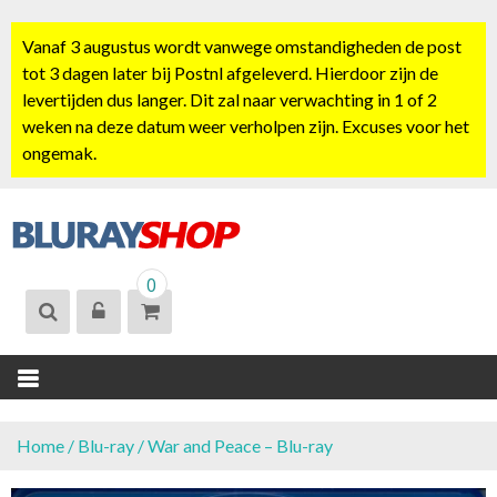
S
k
Vanaf 3 augustus wordt vanwege omstandigheden de post
i
tot 3 dagen later bij Postnl afgeleverd. Hierdoor zijn de
p
levertijden dus langer. Dit zal naar verwachting in 1 of 2
t
weken na deze datum weer verholpen zijn. Excuses voor het
o
ongemak.
c
o
n
t
BLURAYSHOP.
e
0
NL
n
t
Home
/
Blu-ray
/ War and Peace – Blu-ray