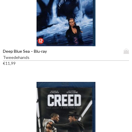
D
Deep Blue Sea – Blu-ray
i
Tweedehands
t
€
11,99
p
r
o
d
u
c
t
h
e
e
f