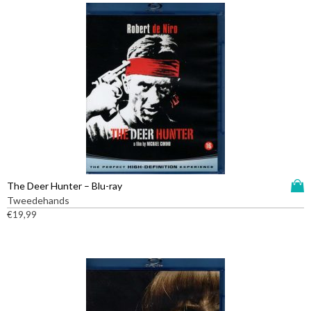
n
t
a
l
D
The Deer Hunter – Blu-ray
i
Tweedehands
t
€
19,99
p
r
o
d
u
c