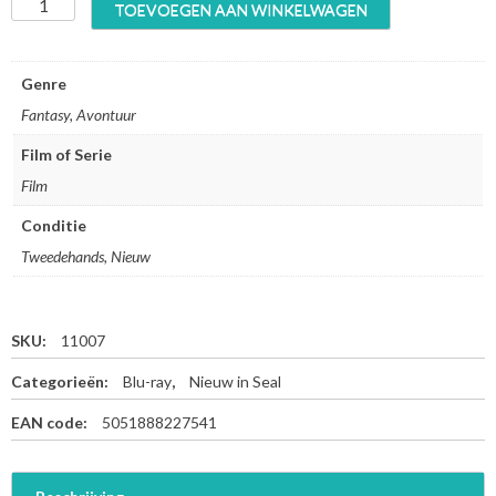
F
TOEVOEGEN AAN WINKELWAGEN
a
n
t
Genre
a
Fantasy, Avontuur
s
t
Film of Serie
i
Film
c
B
Conditie
e
a
Tweedehands, Nieuw
s
t
s
SKU:
11007
a
n
Categorieën:
Blu-ray
,
Nieuw in Seal
d
W
EAN code:
5051888227541
h
e
r