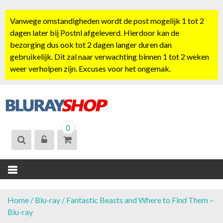
S
k
Vanwege omstandigheden wordt de post mogelijk 1 tot 2
i
dagen later bij Postnl afgeleverd. Hierdoor kan de
p
bezorging dus ook tot 2 dagen langer duren dan
t
gebruikelijk. Dit zal naar verwachting binnen 1 tot 2 weken
o
weer verholpen zijn. Excuses voor het ongemak.
c
o
n
t
BLURAYSHOP.
e
0
NL
n
t
Home
/
Blu-ray
/ Fantastic Beasts and Where to Find Them –
Blu-ray