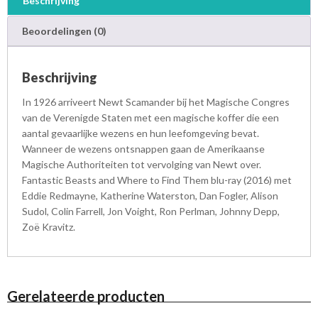
Beschrijving
e
t
Beoordelingen (0)
o
F
i
Beschrijving
n
d
In 1926 arriveert Newt Scamander bij het Magische Congres
T
van de Verenigde Staten met een magische koffer die een
h
aantal gevaarlijke wezens en hun leefomgeving bevat.
e
Wanneer de wezens ontsnappen gaan de Amerikaanse
m
Magische Authoriteiten tot vervolging van Newt over.
-
Fantastic Beasts and Where to Find Them blu-ray (2016) met
B
Eddie Redmayne, Katherine Waterston, Dan Fogler, Alison
l
Sudol, Colin Farrell, Jon Voight, Ron Perlman, Johnny Depp,
u
Zoë Kravitz.
-
r
a
y
a
Gerelateerde producten
a