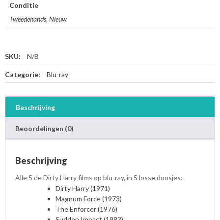
Conditie
r
r
Tweedehands, Nieuw
y
C
o
SKU:
N/B
l
l
Categorie:
Blu-ray
e
c
t
Beschrijving
i
o
Beoordelingen (0)
n
-
B
Beschrijving
l
u
Alle 5 de Dirty Harry films op blu-ray, in 5 losse doosjes:
-
Dirty Harry (1971)
r
Magnum Force (1973)
a
The Enforcer (1976)
y
Sudden Impact (1983)