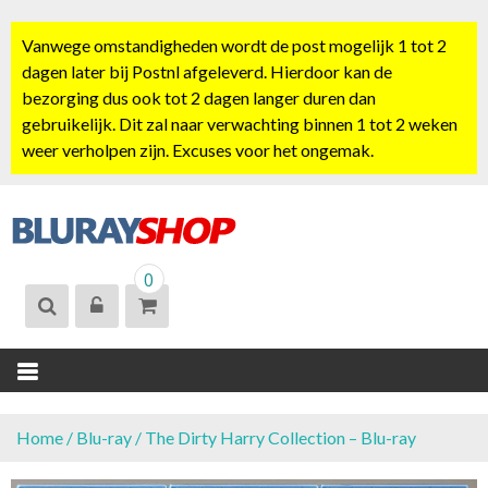
S
k
Vanwege omstandigheden wordt de post mogelijk 1 tot 2
i
dagen later bij Postnl afgeleverd. Hierdoor kan de
p
bezorging dus ook tot 2 dagen langer duren dan
t
gebruikelijk. Dit zal naar verwachting binnen 1 tot 2 weken
o
weer verholpen zijn. Excuses voor het ongemak.
c
o
n
t
BLURAYSHOP.
e
0
NL
n
t
Home
/
Blu-ray
/ The Dirty Harry Collection – Blu-ray