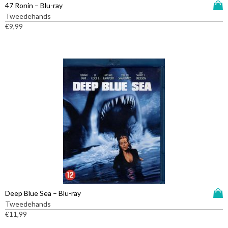
D
47 Ronin – Blu-ray
i
Tweedehands
t
€
9,99
p
r
o
d
u
c
t
h
e
e
f
t
m
e
e
D
Deep Blue Sea – Blu-ray
r
i
Tweedehands
d
t
€
11,99
e
p