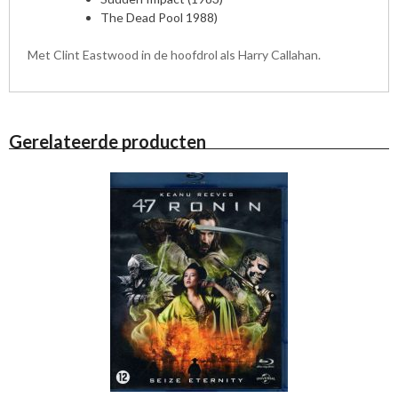
a
The Dead Pool 1988)
a
n
Met Clint Eastwood in de hoofdrol als Harry Callahan.
t
a
l
Gerelateerde producten