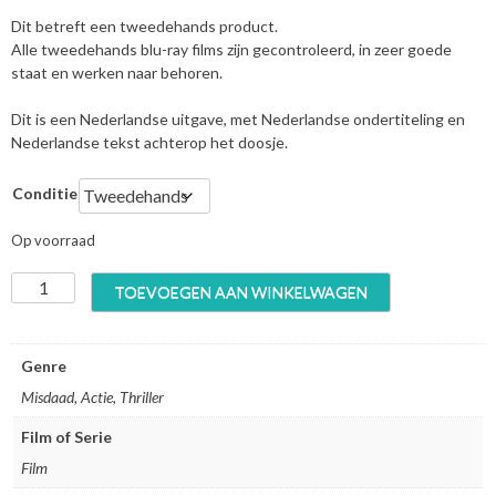
Dit betreft een tweedehands product.
Alle tweedehands blu-ray films zijn gecontroleerd, in zeer goede
staat en werken naar behoren.
Dit is een Nederlandse uitgave, met Nederlandse ondertiteling en
Nederlandse tekst achterop het doosje.
Conditie
Op voorraad
T
TOEVOEGEN AAN WINKELWAGEN
h
e
D
Genre
i
Misdaad, Actie, Thriller
r
t
Film of Serie
y
Film
H
a