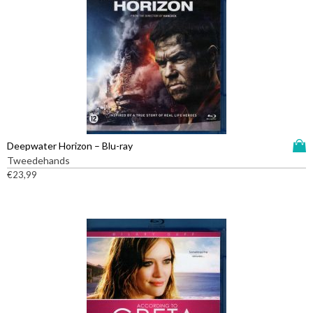
D
Deepwater Horizon – Blu-ray
i
Tweedehands
t
€
23,99
p
r
o
d
u
c
t
h
e