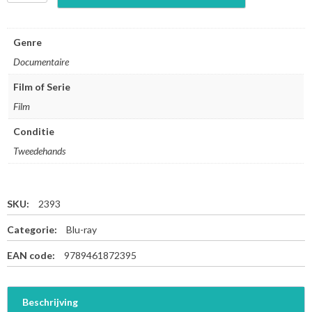
l
a
c
Genre
k
Documentaire
f
i
Film of Serie
s
Film
h
-
Conditie
B
l
Tweedehands
u
-
r
SKU:
2393
a
y
Categorie:
Blu-ray
a
a
EAN code:
9789461872395
n
t
a
Beschrijving
l