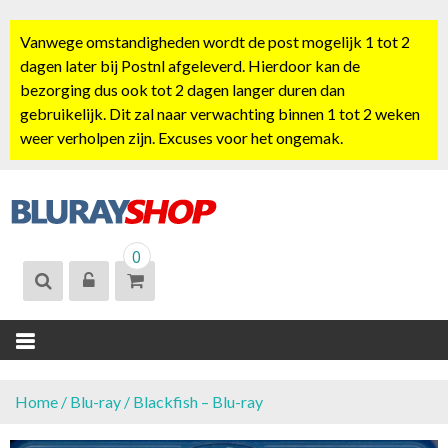
S
k
Vanwege omstandigheden wordt de post mogelijk 1 tot 2
i
dagen later bij Postnl afgeleverd. Hierdoor kan de
p
bezorging dus ook tot 2 dagen langer duren dan
t
gebruikelijk. Dit zal naar verwachting binnen 1 tot 2 weken
o
weer verholpen zijn. Excuses voor het ongemak.
c
o
n
t
BLURAYSHOP.
e
0
NL
n
t
Home
/
Blu-ray
/ Blackfish – Blu-ray