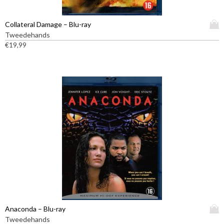
D
Collateral Damage – Blu-ray
i
Tweedehands
t
€
19,99
p
r
o
d
u
c
t
h
e
e
f
t
m
e
e
D
Anaconda – Blu-ray
r
i
Tweedehands
d