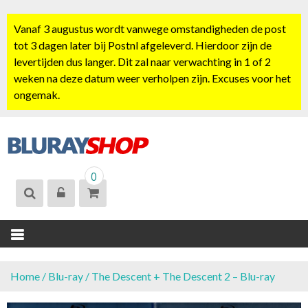
S
k
Vanaf 3 augustus wordt vanwege omstandigheden de post
i
tot 3 dagen later bij Postnl afgeleverd. Hierdoor zijn de
p
levertijden dus langer. Dit zal naar verwachting in 1 of 2
t
weken na deze datum weer verholpen zijn. Excuses voor het
o
ongemak.
c
o
n
t
BLURAYSHOP.
e
0
NL
n
t
Home
/
Blu-ray
/ The Descent + The Descent 2 – Blu-ray