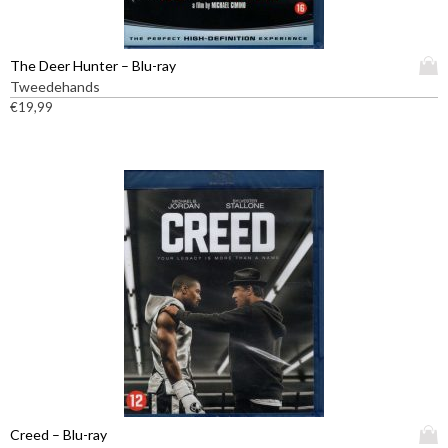
D
The Deer Hunter – Blu-ray
i
Tweedehands
t
€
19,99
p
r
o
d
u
c
t
h
e
e
f
t
m
e
e
D
Creed – Blu-ray
r