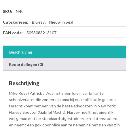
SKU:
N/B
Categorieën:
Blu-ray
,
Nieuw in Seal
EAN code:
5053083213107
Beschrijving
Beoordelingen (0)
Beschrijving
Mike Ross (Patrick J. Adams) is een luie maar briljante
schoolverlater die zonder diploma bij een sollicitatie gesprek
terecht komt met een van de beste advocaten in New York:
Harvey Specter (Gabriel Macht). Harvey heeft het eigenlijk
wel gehad met de standaard afgestudeerde rechtenstudent
en neemt een gok door Mike aan te nemen na het zien van zijn