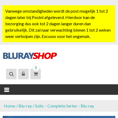
S
k
Vanwege omstandigheden wordt de post mogelijk 1 tot 2
i
dagen later bij Postnl afgeleverd. Hierdoor kan de
p
bezorging dus ook tot 2 dagen langer duren dan
t
gebruikelijk. Dit zal naar verwachting binnen 1 tot 2 weken
o
weer verholpen zijn. Excuses voor het ongemak.
c
o
n
t
BLURAYSHOP.
e
0
NL
n
t
Home
/
Blu-ray
/ Suits – Complete Series – Blu-ray