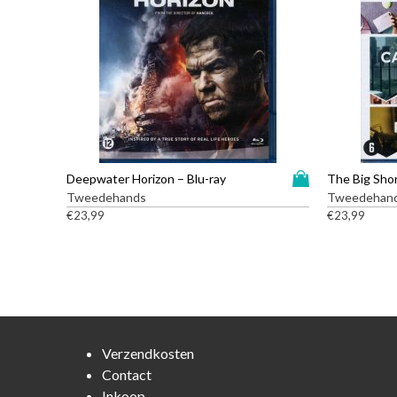
D
Deepwater Horizon – Blu-ray
The Big Shor
i
Tweedehands
Tweedehan
t
€
23,99
€
23,99
p
r
o
d
u
c
t
Verzendkosten
h
Contact
e
Inkoop