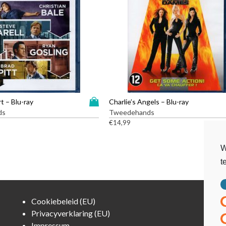
D
t – Blu-ray
Charlie’s Angels – Blu-ray
i
ds
Tweedehands
t
€
14,99
p
r
W
o
t
d
u
c
t
Cookiebeleid (EU)
h
Privacyverklaring (EU)
e
Impressum