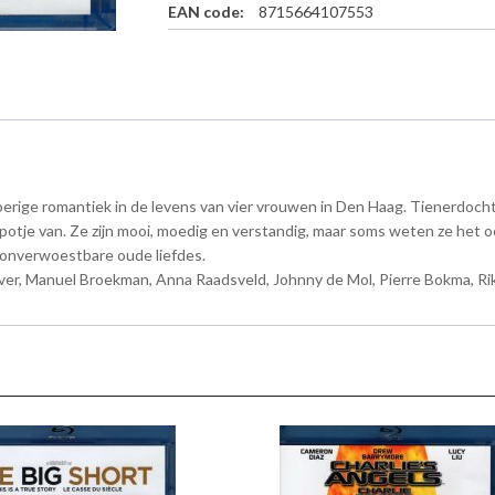
EAN code:
8715664107553
l
u
-
r
a
y
a
a
rige romantiek in de levens van vier vrouwen in Den Haag. Tienerdochte
n
t
je van. Ze zijn mooi, moedig en verstandig, maar soms weten ze het ook 
a
n onverwoestbare oude liefdes.
l
jver, Manuel Broekman, Anna Raadsveld, Johnny de Mol, Pierre Bokma, Rik