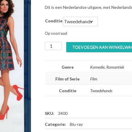
Dit is een Nederlandse uitgave, met Nederland
Conditie
Op voorraad
S
TOEVOEGEN AAN WINKELWA
m
o
o
Genre
Komedie, Romantiek
r
v
Film of Serie
Film
e
r
Conditie
Tweedehands
l
i
e
f
SKU:
3400
d
Categorie:
Blu-ray
-
B