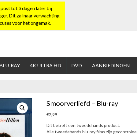
st tot 3 dagen later bij
nger. Dit zal naar verwachting
xcuses voor het ongemak.
HOP.NL
 BLU-RAY
4K ULTRA HD
DVD
AANBIEDINGEN
Smoorverliefd – Blu-ray
€
2,99
Dit betreft een tweedehands product.
Alle tweedehands blu-ray films zijn gecontrole