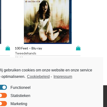
D
D
100 Feet – Blu-ray
i
i
Tweedehands
t
t
€
3,99
p
p
r
r
ij gebruiken cookies om onze website en onze service
o
o
e optimaliseren.
Cookiebeleid
-
Impressum
d
d
u
u
c
c
Functioneel
t
t
Disclaimer
Statistieken
h
h
Voorwaarden & condities
e
e
Marketing