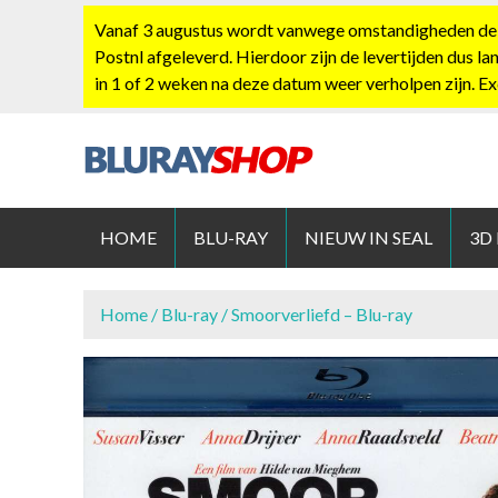
S
Vanaf 3 augustus wordt vanwege omstandigheden de po
k
Postnl afgeleverd. Hierdoor zijn de levertijden dus la
i
in 1 of 2 weken na deze datum weer verholpen zijn. E
p
t
o
c
BLURAYS
o
n
HOME
BLU-RAY
NIEUW IN SEAL
3D
t
e
n
Home
/
Blu-ray
/ Smoorverliefd – Blu-ray
t