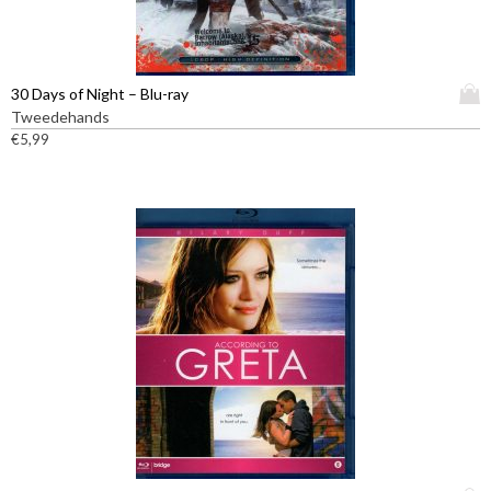
D
30 Days of Night – Blu-ray
i
Tweedehands
t
€
5,99
p
r
o
d
u
c
t
h
e
e
f
t
m
e
e