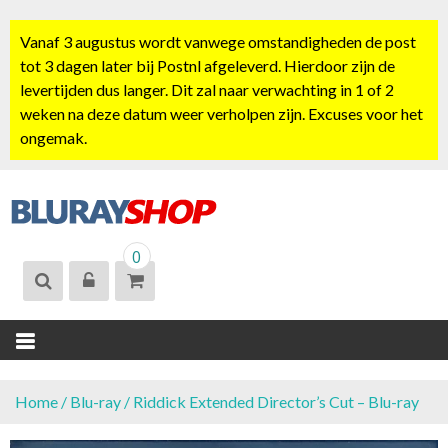
S
k
Vanaf 3 augustus wordt vanwege omstandigheden de post
i
tot 3 dagen later bij Postnl afgeleverd. Hierdoor zijn de
p
levertijden dus langer. Dit zal naar verwachting in 1 of 2
t
weken na deze datum weer verholpen zijn. Excuses voor het
o
ongemak.
c
o
n
t
BLURAYSHOP.
e
0
NL
n
t
Home
/
Blu-ray
/ Riddick Extended Director’s Cut – Blu-ray