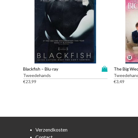
D
Blackfish – Blu-ray
The Big Wed
i
Tweedehands
Tweedehan
t
€
23,99
€
3,49
p
r
o
d
u
c
t
Verzendkosten
h
Contact