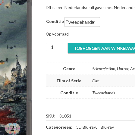
Dit is een Nederlandse uitgave, met Nederland
Conditie
Op voorraad
R
TOEVOEGEN AAN WINKELWA
e
s
i
Genre
Sciencefiction, Horror, Ac
d
e
Film of Serie
Film
n
t
Conditie
Tweedehands
E
v
i
l
SKU:
31051
:
Categorieën:
3D Blu-ray
,
Blu-ray
R
e