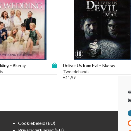
n
t
a
l
D
ding – Blu-ray
Deliver Us from Evil – Blu-ray
i
ds
Tweedehands
t
€
11,99
p
r
W
o
t
d
u
c
t
Cookiebeleid (EU)
h
Privacyverklaring (EU)