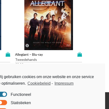
D
D
Allegiant – Blu-ray
i
i
Tweedehands
t
t
€
3,99
p
p
r
r
ij gebruiken cookies om onze website en onze service
o
o
e optimaliseren.
Cookiebeleid
-
Impressum
d
d
u
u
c
c
Functioneel
t
t
Disclaimer
Statistieken
h
h
Voorwaarden & condities