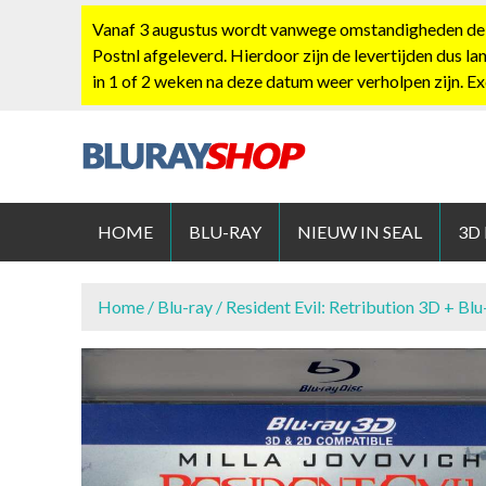
S
Vanaf 3 augustus wordt vanwege omstandigheden de po
k
Postnl afgeleverd. Hierdoor zijn de levertijden dus la
i
in 1 of 2 weken na deze datum weer verholpen zijn. E
p
t
o
c
BLURAYS
o
n
HOME
BLU-RAY
NIEUW IN SEAL
3D
t
e
n
Home
/
Blu-ray
/ Resident Evil: Retribution 3D + Blu
t