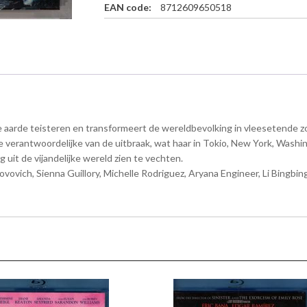
EAN code:
8712609650518
t
r
i
b
u
t
i
o
de aarde teisteren en transformeert de wereldbevolking in vleesetende zo
n
3
 op de verantwoordelijke van de uitbraak, wat haar in Tokio, New York, W
D
uit de vijandelijke wereld zien te vechten.
+
Jovovich, Sienna Guillory, Michelle Rodriguez, Aryana Engineer, Li Bingbi
B
l
u
-
r
a
y
a
a