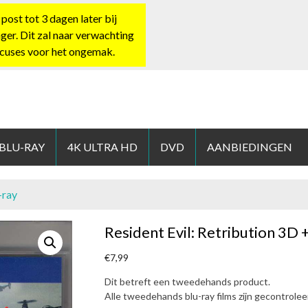
st tot 3 dagen later bij
nger. Dit zal naar verwachting
xcuses voor het ongemak.
HOP.NL
 BLU-RAY
4K ULTRA HD
DVD
AANBIEDINGEN
-ray
Resident Evil: Retribution 3D 
€
7,99
Dit betreft een tweedehands product.
Alle tweedehands blu-ray films zijn gecontrole