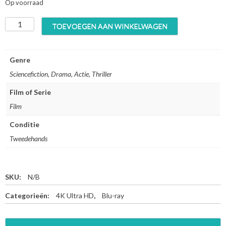
Op voorraad
P
TOEVOEGEN AAN WINKELWAGEN
l
a
n
Genre
e
Sciencefiction, Drama, Actie, Thriller
t
o
Film of Serie
f
Film
t
h
Conditie
e
A
Tweedehands
p
e
s
SKU:
N/B
T
r
Categorieën:
4K Ultra HD
,
Blu-ray
i
l
o