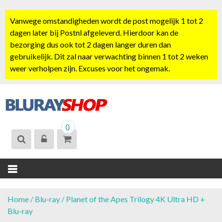
S
k
Vanwege omstandigheden wordt de post mogelijk 1 tot 2
i
dagen later bij Postnl afgeleverd. Hierdoor kan de
p
bezorging dus ook tot 2 dagen langer duren dan
t
gebruikelijk. Dit zal naar verwachting binnen 1 tot 2 weken
o
weer verholpen zijn. Excuses voor het ongemak.
c
o
n
t
BLURAYSHOP.
e
0
NL
n
t
Home
/
Blu-ray
/ Planet of the Apes Trilogy 4K Ultra HD +
Blu-ray