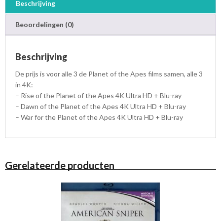
Beschrijving
g
y
Beoordelingen (0)
4
K
U
Beschrijving
l
t
De prijs is voor alle 3 de Planet of the Apes films samen, alle 3
r
in 4K:
a
– Rise of the Planet of the Apes 4K Ultra HD + Blu-ray
H
– Dawn of the Planet of the Apes 4K Ultra HD + Blu-ray
D
– War for the Planet of the Apes 4K Ultra HD + Blu-ray
+
B
l
u
-
Gerelateerde producten
r
a
y
a
a