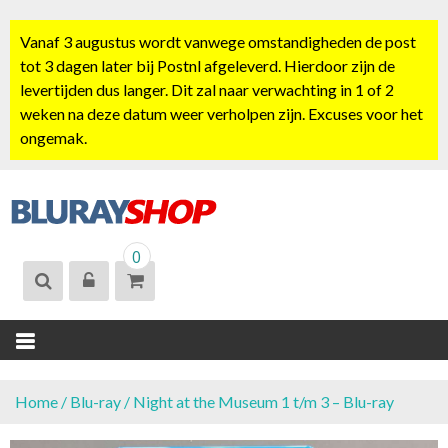
S
k
Vanaf 3 augustus wordt vanwege omstandigheden de post
i
tot 3 dagen later bij Postnl afgeleverd. Hierdoor zijn de
p
levertijden dus langer. Dit zal naar verwachting in 1 of 2
t
weken na deze datum weer verholpen zijn. Excuses voor het
o
ongemak.
c
o
n
t
BLURAYSHOP.
e
0
NL
n
t
Home
/
Blu-ray
/ Night at the Museum 1 t/m 3 – Blu-ray