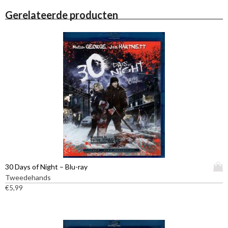
Gerelateerde producten
D
30 Days of Night – Blu-ray
i
Tweedehands
t
€
5,99
p
r
o