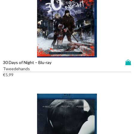
D
30 Days of Night – Blu-ray
i
Tweedehands
t
€
5,99
p
r
o
d
u
c
t
h
e