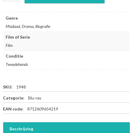
i
d
n
Genre
i
Misdaad, Drama, Biografie
g
h
Film of Serie
t
Film
E
x
Conditie
p
r
Tweedehands
e
s
s
SKU:
1948
-
B
Categorie:
Blu-ray
l
u
EAN code:
8712609654219
-
r
a
Beschrijving
y