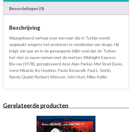
a
Beoordelingen (0)
a
n
t
Beschrijving
a
l
Waargebeurd verhaal over een man die in Turkije wordt
opgepakt wegens het proberen te smokkelen van drugs. Hij
krijgt vier jaar en in de gevangenis blijkt snel dat de Turken
het niet zo nauw nemen met de wetten. Midnight Express
Blu-ray (1978), geregisseerd door Alan Parker. Met Brad Davis,
Irene Miracle, Bo Hopkins, Paolo Bonacelli, Paul L. Smith,
Randy Quaid, Norbert Weisser, John Hurt, Mike Kellin.
Gerelateerde producten