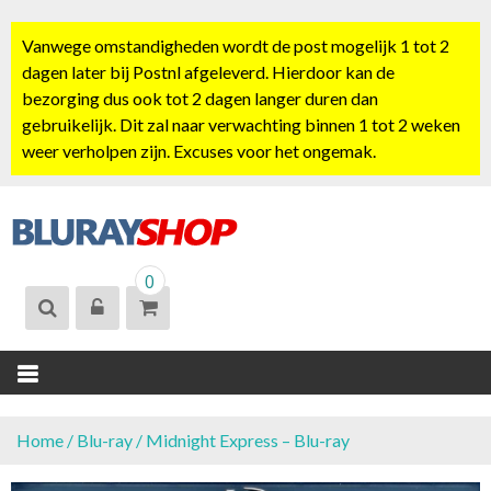
S
k
Vanwege omstandigheden wordt de post mogelijk 1 tot 2
i
dagen later bij Postnl afgeleverd. Hierdoor kan de
p
bezorging dus ook tot 2 dagen langer duren dan
t
gebruikelijk. Dit zal naar verwachting binnen 1 tot 2 weken
o
weer verholpen zijn. Excuses voor het ongemak.
c
o
n
t
BLURAYSHOP.
e
0
NL
n
t
Home
/
Blu-ray
/ Midnight Express – Blu-ray