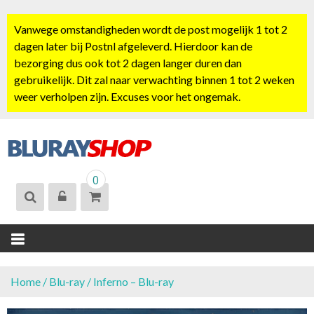
S
k
Vanwege omstandigheden wordt de post mogelijk 1 tot 2
i
dagen later bij Postnl afgeleverd. Hierdoor kan de
p
bezorging dus ook tot 2 dagen langer duren dan
t
gebruikelijk. Dit zal naar verwachting binnen 1 tot 2 weken
o
weer verholpen zijn. Excuses voor het ongemak.
c
o
n
t
BLURAYSHOP.
e
0
NL
n
t
Home
/
Blu-ray
/ Inferno – Blu-ray