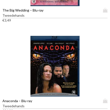
D
The Big Wedding – Blu-ray
i
Tweedehands
t
€
3,49
p
r
o
d
u
c
t
h
e
e
f
t
m
e
e
D
Anaconda – Blu-ray
r
i
Tweedehands
d