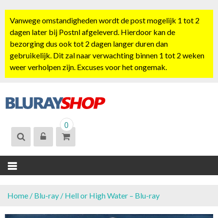
S
k
Vanwege omstandigheden wordt de post mogelijk 1 tot 2
i
dagen later bij Postnl afgeleverd. Hierdoor kan de
p
bezorging dus ook tot 2 dagen langer duren dan
t
gebruikelijk. Dit zal naar verwachting binnen 1 tot 2 weken
o
weer verholpen zijn. Excuses voor het ongemak.
c
o
n
t
BLURAYSHOP.
e
0
NL
n
t
Home
/
Blu-ray
/ Hell or High Water – Blu-ray