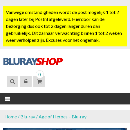
S
k
Vanwege omstandigheden wordt de post mogelijk 1 tot 2
i
dagen later bij Postnl afgeleverd. Hierdoor kan de
p
bezorging dus ook tot 2 dagen langer duren dan
t
gebruikelijk. Dit zal naar verwachting binnen 1 tot 2 weken
o
weer verholpen zijn. Excuses voor het ongemak.
c
o
n
t
BLURAYSHOP.
e
0
NL
n
t
Home
/
Blu-ray
/ Age of Heroes – Blu-ray