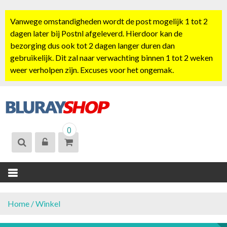
S
k
Vanwege omstandigheden wordt de post mogelijk 1 tot 2
i
dagen later bij Postnl afgeleverd. Hierdoor kan de
p
bezorging dus ook tot 2 dagen langer duren dan
t
gebruikelijk. Dit zal naar verwachting binnen 1 tot 2 weken
o
weer verholpen zijn. Excuses voor het ongemak.
c
o
n
t
BLURAYSHOP.
e
0
NL
n
t
Home
/ Winkel