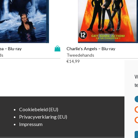
n
t
a
l
D
a – Blu-ray
Charlie’s Angels – Blu-ray
i
ds
Tweedehands
t
€
14,99
p
r
W
o
t
d
u
c
t
Cookiebeleid (EU)
h
Privacyverklaring (EU)
e
Impressum
e
f