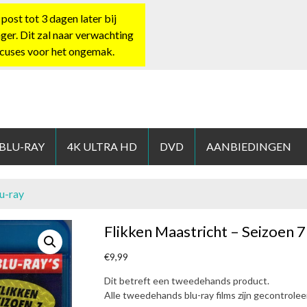
st tot 3 dagen later bij
nger. Dit zal naar verwachting
xcuses voor het ongemak.
HOP.NL
 BLU-RAY
4K ULTRA HD
DVD
AANBIEDINGEN
lu-ray
Flikken Maastricht – Seizoen 7
€
9,99
Dit betreft een tweedehands product.
Alle tweedehands blu-ray films zijn gecontrole