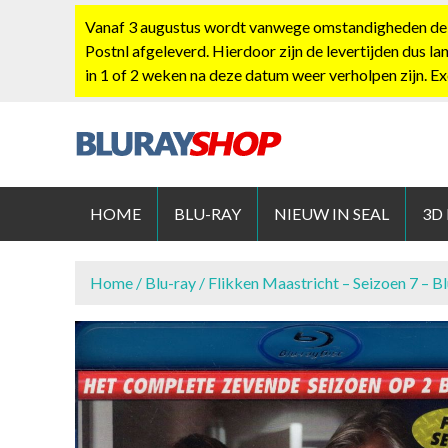
S
Vanaf 3 augustus wordt vanwege omstandigheden de po
k
Postnl afgeleverd. Hierdoor zijn de levertijden dus la
i
in 1 of 2 weken na deze datum weer verholpen zijn. E
p
t
o
c
BLURAYS
o
n
HOME
BLU-RAY
NIEUW IN SEAL
3D
t
e
n
Home
/
Blu-ray
/ Flikken Maastricht – Seizoen 7 – B
t