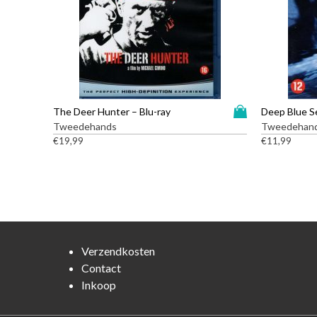
D
The Deer Hunter – Blu-ray
Deep Blue Se
i
Tweedehands
Tweedehan
t
€
19,99
€
11,99
p
r
o
d
u
c
t
Verzendkosten
h
Contact
e
Inkoop
e
f