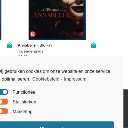
D
D
Annabelle – Blu-ray
i
i
Tweedehands
t
t
€
4,99
p
p
r
r
ij gebruiken cookies om onze website en onze service
o
o
e optimaliseren.
Cookiebeleid
-
Impressum
d
d
u
u
c
c
Functioneel
t
t
Disclaimer
Statistieken
h
h
Voorwaarden & condities
e
e
Marketing
e
e
f
f