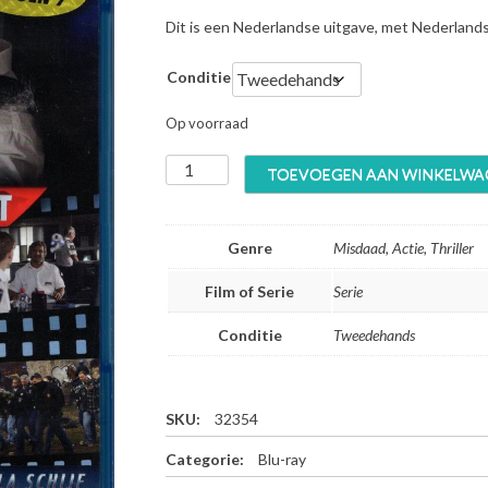
Dit is een Nederlandse uitgave, met Nederland
Conditie
Op voorraad
F
TOEVOEGEN AAN WINKELWA
l
i
k
Genre
Misdaad, Actie, Thriller
k
e
Film of Serie
Serie
n
M
Conditie
Tweedehands
a
a
s
t
SKU:
32354
r
Categorie:
Blu-ray
i
c