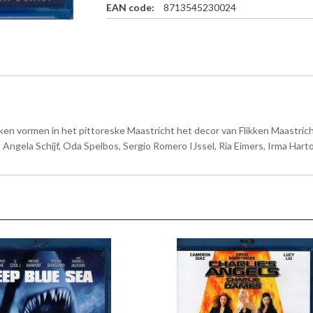
EAN code:
8713545230024
h
t
-
S
e
i
z
o
en vormen in het pittoreske Maastricht het decor van Flikken Maastrich
e
n
r, Angela Schijf, Oda Spelbos, Sergio Romero IJssel, Ria Eimers, Irma Har
7
-
B
l
u
-
r
a
y
a
a