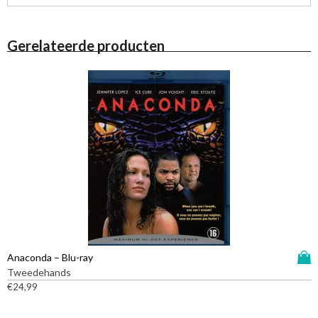
Gerelateerde producten
D
Anaconda – Blu-ray
i
Tweedehands
t
€
24,99
p
r