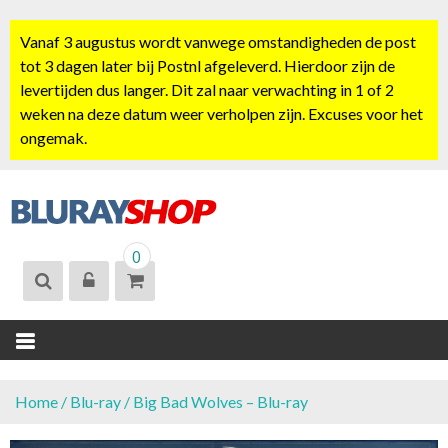
S
k
Vanaf 3 augustus wordt vanwege omstandigheden de post
i
tot 3 dagen later bij Postnl afgeleverd. Hierdoor zijn de
p
levertijden dus langer. Dit zal naar verwachting in 1 of 2
t
weken na deze datum weer verholpen zijn. Excuses voor het
o
ongemak.
c
o
n
t
BLURAYSHOP.
e
0
NL
n
t
Home
/
Blu-ray
/ Big Bad Wolves – Blu-ray