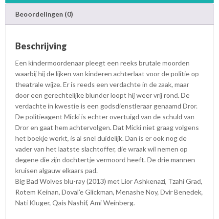
t
Beoordelingen (0)
a
l
Beschrijving
Een kindermoordenaar pleegt een reeks brutale moorden
waarbij hij de lijken van kinderen achterlaat voor de politie op
theatrale wijze. Er is reeds een verdachte in de zaak, maar
door een gerechtelijke blunder loopt hij weer vrij rond. De
verdachte in kwestie is een godsdienstleraar genaamd Dror.
De politieagent Micki is echter overtuigd van de schuld van
Dror en gaat hem achtervolgen. Dat Micki niet graag volgens
het boekje werkt, is al snel duidelijk. Dan is er ook nog de
vader van het laatste slachtoffer, die wraak wil nemen op
degene die zijn dochtertje vermoord heeft. De drie mannen
kruisen algauw elkaars pad.
Big Bad Wolves blu-ray (2013) met Lior Ashkenazi, Tzahi Grad,
Rotem Keinan, Doval’e Glickman, Menashe Noy, Dvir Benedek,
Nati Kluger, Qais Nashif, Ami Weinberg.