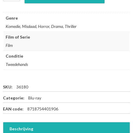
i
g
B
Genre
a
Komedie, Misdaad, Horror, Drama, Thriller
d
W
Film of Serie
o
Film
l
v
Conditie
e
s
Tweedehands
-
B
l
SKU:
36180
u
-
Categorie:
Blu-ray
r
a
EAN code:
8718754401906
y
a
a
Beschrijving
n