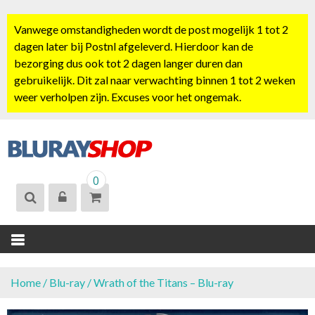
S
k
Vanwege omstandigheden wordt de post mogelijk 1 tot 2
i
dagen later bij Postnl afgeleverd. Hierdoor kan de
p
bezorging dus ook tot 2 dagen langer duren dan
t
gebruikelijk. Dit zal naar verwachting binnen 1 tot 2 weken
o
weer verholpen zijn. Excuses voor het ongemak.
c
o
n
t
BLURAYSHOP.
e
0
NL
n
t
Home
/
Blu-ray
/ Wrath of the Titans – Blu-ray