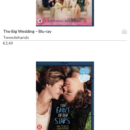
D
The Big Wedding – Blu-ray
i
Tweedehands
t
€
3,49
p
r
o
d
u
c
t
h
e
e
f
t
m
e