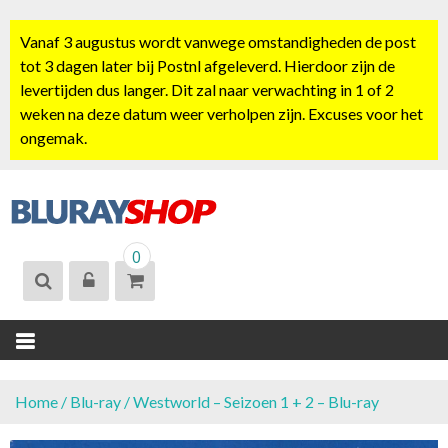
S
k
Vanaf 3 augustus wordt vanwege omstandigheden de post
i
tot 3 dagen later bij Postnl afgeleverd. Hierdoor zijn de
p
levertijden dus langer. Dit zal naar verwachting in 1 of 2
t
weken na deze datum weer verholpen zijn. Excuses voor het
o
ongemak.
c
o
n
t
BLURAYSHOP.
e
0
NL
n
t
Home
/
Blu-ray
/ Westworld – Seizoen 1 + 2 – Blu-ray