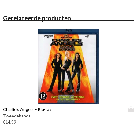
Gerelateerde producten
D
Charlie’s Angels – Blu-ray
i
Tweedehands
t
€
14,99
p
r