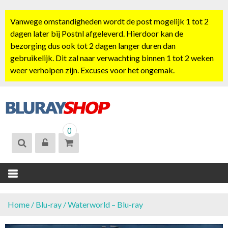
S
k
Vanwege omstandigheden wordt de post mogelijk 1 tot 2
i
dagen later bij Postnl afgeleverd. Hierdoor kan de
p
bezorging dus ook tot 2 dagen langer duren dan
t
gebruikelijk. Dit zal naar verwachting binnen 1 tot 2 weken
o
weer verholpen zijn. Excuses voor het ongemak.
c
o
n
t
BLURAYSHOP.
e
0
NL
n
t
Home
/
Blu-ray
/ Waterworld – Blu-ray