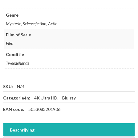
Genre
Mysterie, Sciencefiction, Actie
Film of Serie
Film
Conditie
Tweedehands
SKU:
N/B
Categorieën:
4K Ultra HD
,
Blu-ray
EAN code:
5053083201906
Beschrijving