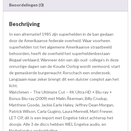
Beoordelingen (0)
Beschrijving
In een alternatief 1985 zijn superhelden in de ban gedaan
door de Amerikaanse federale overheid. Waar voorheen
superhelden tot het algemene Amerikaanse straatbeeld
behoorden, heeft de overheid het superheldenbestaan
illegaal verklaard. Wanneer één van zijn oud- collega’s in deze
onrustige dagen van de Koude Oorlog wordt vermoord, start
de gemaskerde burgerwacht Rorschach een onderzoek.
Langzaam maar zeker brengt dit een duister complot aan het
licht.
Watchmen – The Ultimate Cut – 4K Ultra HD + Blu-ray +
Bonus Blu-ray (2009) met Malin Åkerman, Billy Crudup,
Matthew Goode, Jackie Earle Haley, Jeffrey Dean Morgan,
Patrick Wilson, Carla Gugino, Laura Mennell, Matt Frewer.
LET OP, dit is een import met Engelse tekst achterop het
doosje. Alle 3 de discs hebben WEL Engelse audio, en
Nederlandse ondertiteling.