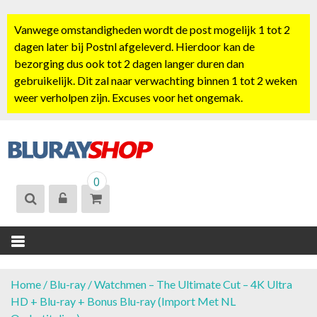
S
k
Vanwege omstandigheden wordt de post mogelijk 1 tot 2
i
dagen later bij Postnl afgeleverd. Hierdoor kan de
p
bezorging dus ook tot 2 dagen langer duren dan
t
gebruikelijk. Dit zal naar verwachting binnen 1 tot 2 weken
o
weer verholpen zijn. Excuses voor het ongemak.
c
o
n
t
BLURAYSHOP.
e
0
NL
n
t
Home
/
Blu-ray
/ Watchmen – The Ultimate Cut – 4K Ultra
HD + Blu-ray + Bonus Blu-ray (Import Met NL