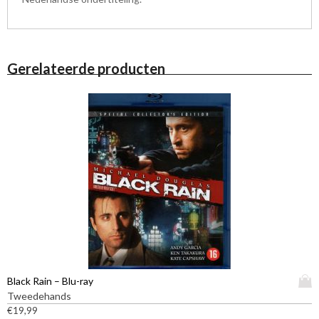
Gerelateerde producten
D
Black Rain – Blu-ray
i
Tweedehands
t
€
19,99