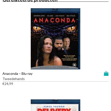
D
Anaconda – Blu-ray
i
Tweedehands
t
€
24,99
p
r
o
d
u