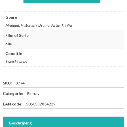
n
i
t
Genre
e
Misdaad, Historisch, Drama, Actie, Thriller
d
9
Film of Serie
3
Film
-
B
Conditie
l
u
Tweedehands
-
r
a
SKU:
8774
y
a
Categorie:
Blu-ray
a
n
EAN code:
5050582834239
t
a
l
Beschrijving