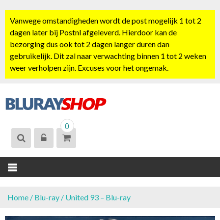
S
k
Vanwege omstandigheden wordt de post mogelijk 1 tot 2
i
dagen later bij Postnl afgeleverd. Hierdoor kan de
p
bezorging dus ook tot 2 dagen langer duren dan
t
gebruikelijk. Dit zal naar verwachting binnen 1 tot 2 weken
o
weer verholpen zijn. Excuses voor het ongemak.
c
o
n
t
BLURAYSHOP.
e
0
NL
n
t
Home
/
Blu-ray
/ United 93 – Blu-ray