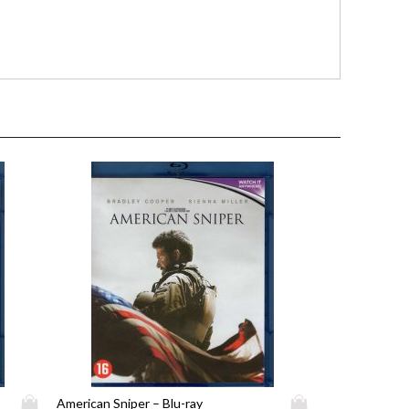
D
D
American Sniper – Blu-ray