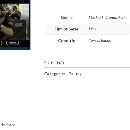
Genre
Misdaad, Drama, Actie
Film of Serie
Film
Conditie
Tweedehands
SKU:
N/B
Categorie:
Blu-ray
 de foto: