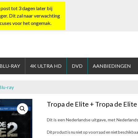
st tot 3 dagen later bij
nger. Dit zal naar verwachting
xcuses voor het ongemak.
HOP.NL
 BLU-RAY
4K ULTRA HD
DVD
AANBIEDINGEN
Blu-ray
Tropa de Elite + Tropa de Elite
Dit is een Nederlandse uitgave, met Nederland
Dit product is nu niet op voorraad en niet beschikbaa