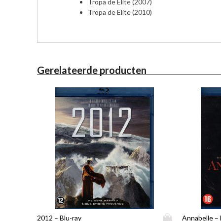
Tropa de Elite (2007)
Tropa de Elite (2010)
Gerelateerde producten
D
2012 – Blu-ray
Annabelle – 