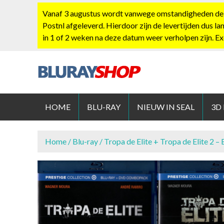
S
Vanaf 3 augustus wordt vanwege omstandigheden de po
k
Postnl afgeleverd. Hierdoor zijn de levertijden dus la
i
in 1 of 2 weken na deze datum weer verholpen zijn. E
p
t
o
c
BLURAYS
o
n
HOME
BLU-RAY
NIEUW IN SEAL
3D
t
e
n
Home
/
Blu-ray
/ Tropa de Elite + Tropa de Elite 2 – 
t