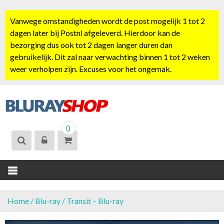
S
k
Vanwege omstandigheden wordt de post mogelijk 1 tot 2
i
dagen later bij Postnl afgeleverd. Hierdoor kan de
p
bezorging dus ook tot 2 dagen langer duren dan
t
gebruikelijk. Dit zal naar verwachting binnen 1 tot 2 weken
o
weer verholpen zijn. Excuses voor het ongemak.
c
o
n
t
BLURAYSHOP.
e
0
NL
n
t
Home
/
Blu-ray
/ Transit – Blu-ray