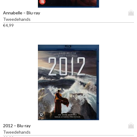
D
Annabelle – Blu-ray
i
Tweedehands
t
€
4,99
p
r
o
d
u
c
t
h
e
e
f
t
m
e
e
D
2012 – Blu-ray
r
i
Tweedehands
d