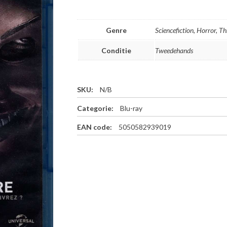
Genre
Sciencefiction, Horror, Thr
Conditie
Tweedehands
SKU:
N/B
Categorie:
Blu-ray
EAN code:
5050582939019