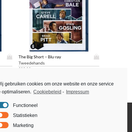
D
D
The Big Short – Blu-ray
i
i
Tweedehands
t
t
€
23,99
p
p
r
r
ij gebruiken cookies om onze website en onze service
o
o
e optimaliseren.
Cookiebeleid
-
Impressum
d
d
u
u
c
c
Functioneel
t
t
Disclaimer
Statistieken
h
h
Voorwaarden & condities
e
e
Marketing
e
e