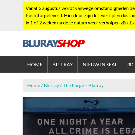
S
Vanaf 3 augustus wordt vanwege omstandigheden de po
k
Postnl afgeleverd. Hierdoor zijn de levertijden dus la
i
in 1 of 2 weken na deze datum weer verholpen zijn. E
p
t
o
c
BLURAYS
o
n
HOME
BLU-RAY
NIEUW IN SEAL
3D
t
e
n
Home
/
Blu-ray
/ The Purge – Blu-ray
t