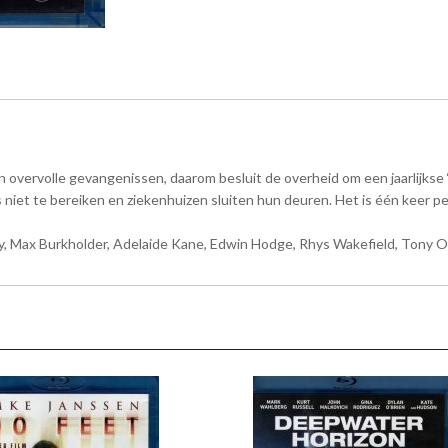
vervolle gevangenissen, daarom besluit de overheid om een jaarlijkse ‘P
e is niet te bereiken en ziekenhuizen sluiten hun deuren. Het is één kee
Max Burkholder, Adelaide Kane, Edwin Hodge, Rhys Wakefield, Tony Oller