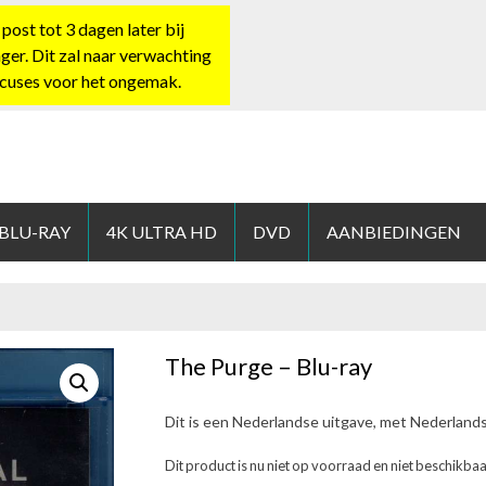
st tot 3 dagen later bij
nger. Dit zal naar verwachting
xcuses voor het ongemak.
HOP.NL
 BLU-RAY
4K ULTRA HD
DVD
AANBIEDINGEN
The Purge – Blu-ray
Dit is een Nederlandse uitgave, met Nederland
Dit product is nu niet op voorraad en niet beschikbaa