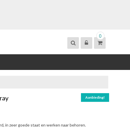
0
ray
Aanbieding!
erd, in zeer goede staat en werken naar behoren.