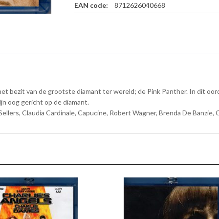
3
EAN code:
8712626040668
1
4
9
,
6
9
3
9
)
.
-
B
l
in het bezit van de grootste diamant ter wereld; de Pink Panther. In dit oo
u
-
ijn oog gericht op de diamant.
r
Sellers, Claudia Cardinale, Capucine, Robert Wagner, Brenda De Banzie, 
a
y
a
a
n
t
a
l