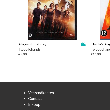
D
Allegiant – Blu-ray
Charlie’s An
i
Tweedehands
Tweedehan
t
€
3,99
€
14,99
p
r
o
d
u
c
t
Verzendkosten
h
Contact
e
Inkoop
e