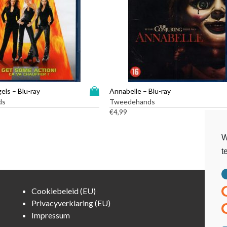
D
gels – Blu-ray
Annabelle – Blu-ray
i
ds
Tweedehands
t
€
4,99
p
r
W
o
t
d
u
c
t
Cookiebeleid (EU)
h
Privacyverklaring (EU)
e
Impressum
e