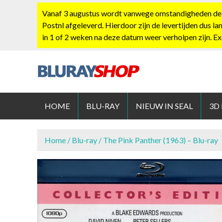
S
Vanaf 3 augustus wordt vanwege omstandigheden de po
k
Postnl afgeleverd. Hierdoor zijn de levertijden dus la
i
in 1 of 2 weken na deze datum weer verholpen zijn. E
p
t
o
c
BLURAYS
o
n
HOME
BLU-RAY
NIEUW IN SEAL
3D
t
e
n
Home
/
Blu-ray
/ The Pink Panther (1963) – Blu-ray
t