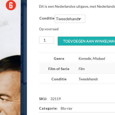
p
i
Dit is een Nederlandse uitgave, met Nederland
r
g
o
e
Conditie
n
p
k
r
Op voorraad
e
i
l
j
T
i
s
TOEVOEGEN AAN WINKELWA
h
j
i
e
k
s
P
e
:
Genre
Komedie, Misdaad
i
p
€
n
r
2
Film of Serie
Film
k
i
9
P
j
,
Conditie
Tweedehands
a
s
9
n
w
9
t
a
.
h
SKU:
32119
s
e
:
Categorie:
Blu-ray
r
€
(