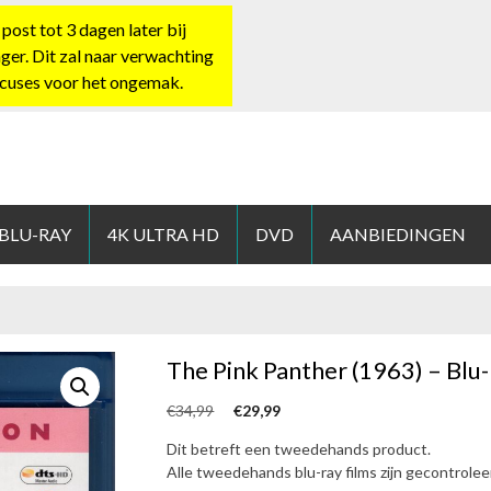
st tot 3 dagen later bij
nger. Dit zal naar verwachting
xcuses voor het ongemak.
HOP.NL
 BLU-RAY
4K ULTRA HD
DVD
AANBIEDINGEN
The Pink Panther (1963) – Blu-
O
H
€
34,99
€
29,99
o
u
Dit betreft een tweedehands product.
r
i
Alle tweedehands blu-ray films zijn gecontrole
s
d