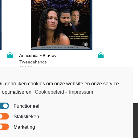
D
D
Anaconda – Blu-ray
i
i
Tweedehands
t
t
€
24,99
p
p
r
r
ij gebruiken cookies om onze website en onze service
o
o
e optimaliseren.
Cookiebeleid
-
Impressum
d
d
u
u
c
c
Functioneel
t
t
Disclaimer
Statistieken
h
h
Voorwaarden & condities
e
e
Marketing
e
e