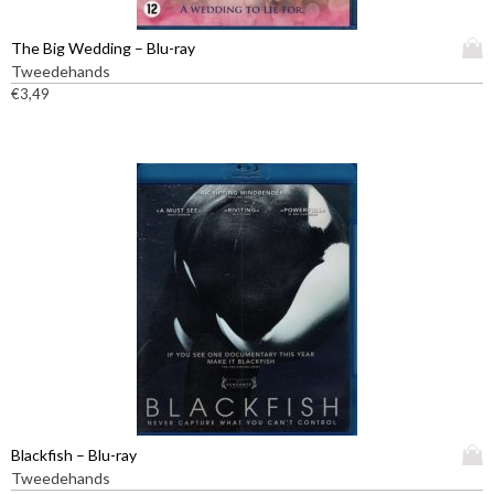
D
The Big Wedding – Blu-ray
i
Tweedehands
t
€
3,49
p
r
o
d
u
c
t
h
e
e
f
t
m
e
e
D
Blackfish – Blu-ray
r
i
Tweedehands
d