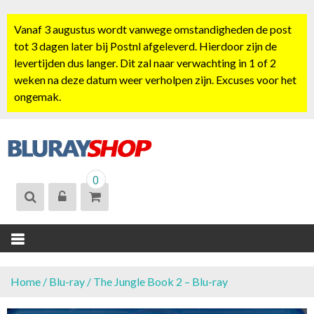
S
k
Vanaf 3 augustus wordt vanwege omstandigheden de post
i
tot 3 dagen later bij Postnl afgeleverd. Hierdoor zijn de
p
levertijden dus langer. Dit zal naar verwachting in 1 of 2
t
weken na deze datum weer verholpen zijn. Excuses voor het
o
ongemak.
c
o
n
t
BLURAYSHOP.
e
0
NL
n
t
Home
/
Blu-ray
/ The Jungle Book 2 – Blu-ray