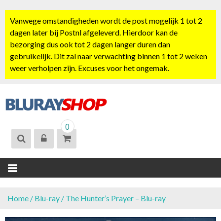
S
k
Vanwege omstandigheden wordt de post mogelijk 1 tot 2
i
dagen later bij Postnl afgeleverd. Hierdoor kan de
p
bezorging dus ook tot 2 dagen langer duren dan
t
gebruikelijk. Dit zal naar verwachting binnen 1 tot 2 weken
o
weer verholpen zijn. Excuses voor het ongemak.
c
o
n
t
BLURAYSHOP.
e
0
NL
n
t
Home
/
Blu-ray
/ The Hunter’s Prayer – Blu-ray