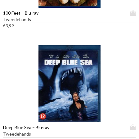
D
100 Feet – Blu-ray
i
Tweedehands
t
€
3,99
p
r
o
d
u
c
t
h
e
e
f
t
m
e
e
D
Deep Blue Sea – Blu-ray
r
i
Tweedehands
d