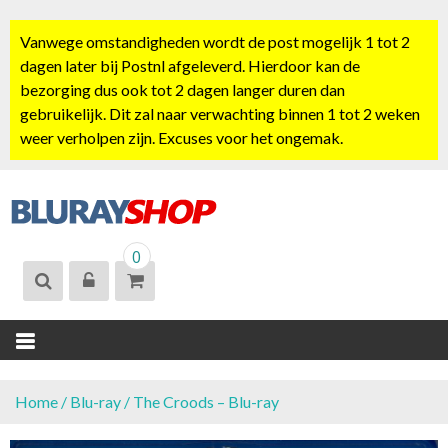
S
k
Vanwege omstandigheden wordt de post mogelijk 1 tot 2
i
dagen later bij Postnl afgeleverd. Hierdoor kan de
p
bezorging dus ook tot 2 dagen langer duren dan
t
gebruikelijk. Dit zal naar verwachting binnen 1 tot 2 weken
o
weer verholpen zijn. Excuses voor het ongemak.
c
o
n
t
BLURAYSHOP.
e
0
NL
n
t
Home
/
Blu-ray
/ The Croods – Blu-ray