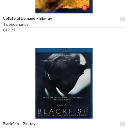
D
Collateral Damage – Blu-ray
i
Tweedehands
t
€
19,99
p
r
o
d
u
c
t
h
e
e
f
t
m
e
e
D
Blackfish – Blu-ray
r