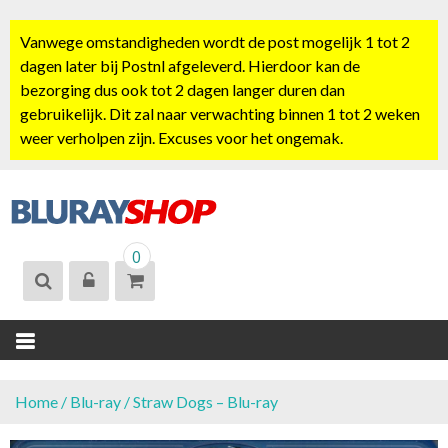
S
k
Vanwege omstandigheden wordt de post mogelijk 1 tot 2
i
dagen later bij Postnl afgeleverd. Hierdoor kan de
p
bezorging dus ook tot 2 dagen langer duren dan
t
gebruikelijk. Dit zal naar verwachting binnen 1 tot 2 weken
o
weer verholpen zijn. Excuses voor het ongemak.
c
o
n
t
BLURAYSHOP.
e
0
NL
n
t
Home
/
Blu-ray
/ Straw Dogs – Blu-ray