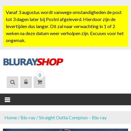
S
k
Vanaf 3 augustus wordt vanwege omstandigheden de post
i
tot 3 dagen later bij Postnl afgeleverd. Hierdoor zijn de
p
levertijden dus langer. Dit zal naar verwachting in 1 of 2
t
weken na deze datum weer verholpen zijn. Excuses voor het
o
ongemak.
c
o
n
t
BLURAYSHOP.
e
0
NL
n
t
Home
/
Blu-ray
/ Straight Outta Compton – Blu-ray