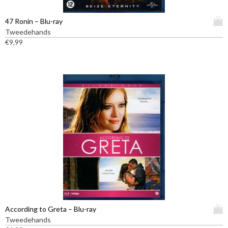
D
47 Ronin – Blu-ray
i
Tweedehands
t
€
9,99
p
r
o
d
u
c
t
h
e
e
f
t
m
e
e
D
According to Greta – Blu-ray
r
i
Tweedehands
d