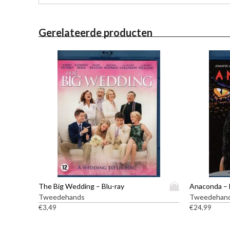
Gerelateerde producten
D
The Big Wedding – Blu-ray
Anaconda – 
i
Tweedehands
Tweedehan
t
€
3,49
€
24,99
p
r