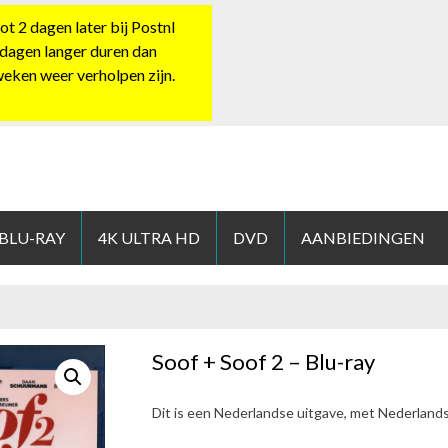
 2 dagen later bij Postnl
 dagen langer duren dan
 weken weer verholpen zijn.
HOP.NL
 BLU-RAY
4K ULTRA HD
DVD
AANBIEDINGEN
Soof + Soof 2 – Blu-ray
Dit is een Nederlandse uitgave, met Nederland