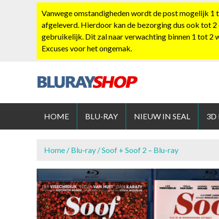
S
Vanwege omstandigheden wordt de post mogelijk 1 tot
k
afgeleverd. Hierdoor kan de bezorging dus ook tot 2
i
gebruikelijk. Dit zal naar verwachting binnen 1 tot 2
p
Excuses voor het ongemak.
t
o
c
o
BLURAYS
n
t
HOME
BLU-RAY
NIEUW IN SEAL
3D
e
n
t
Home
/
Blu-ray
/ Soof + Soof 2 – Blu-ray