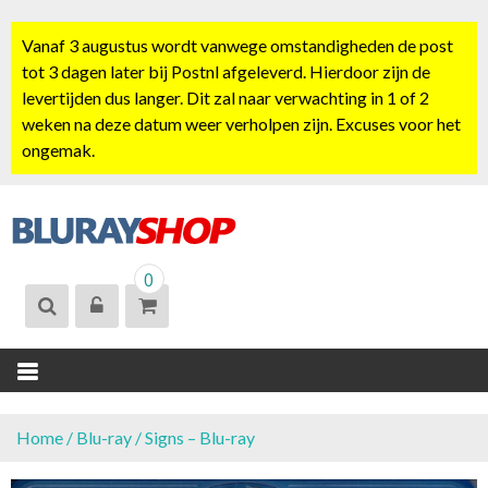
S
k
Vanaf 3 augustus wordt vanwege omstandigheden de post
i
tot 3 dagen later bij Postnl afgeleverd. Hierdoor zijn de
p
levertijden dus langer. Dit zal naar verwachting in 1 of 2
t
weken na deze datum weer verholpen zijn. Excuses voor het
o
ongemak.
c
o
n
t
BLURAYSHOP.
e
0
NL
n
t
Home
/
Blu-ray
/ Signs – Blu-ray