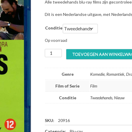
Alle tweedehands blu-ray films zijn gecontrole
Dit is een Nederlandse uitgave, met Nederland
Conditie
Op voorraad
S
TOEVOEGEN AAN WINKELWA
i
d
e
Genre
Komedie, Romantiek, D
w
a
Film of Serie
Film
y
s
Conditie
Tweedehands, Nieuw
-
B
l
u
SKU:
20916
-
Categorie:
Blu-ray