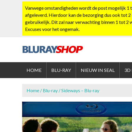
S
Vanwege omstandigheden wordt de post mogelijk 1 tot
k
afgeleverd. Hierdoor kan de bezorging dus ook tot 2
i
gebruikelijk. Dit zal naar verwachting binnen 1 tot 2
p
Excuses voor het ongemak.
t
o
c
o
BLURAYS
n
t
HOME
BLU-RAY
NIEUW IN SEAL
3D
e
n
t
Home
/
Blu-ray
/ Sideways – Blu-ray