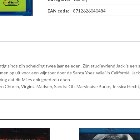
r
a
EAN code:
8712626040484
y
a
a
n
t
a
l
achtig sinds zijn scheiding twee jaar geleden. Zijn studievriend Jack is e
men op uit voor een wijntoer door de Santa Ynez-vallei in Californië. Ja
ning dat dit Miles ook goed zou doen.
 Church, Virginia Madsen, Sandra Oh, Marylouise Burke, Jessica Hecht, 