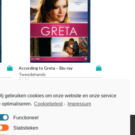
D
D
According to Greta – Blu-ray
i
i
Tweedehands
t
t
€
4,99
p
p
r
r
ij gebruiken cookies om onze website en onze service
o
o
e optimaliseren.
Cookiebeleid
-
Impressum
d
d
u
u
c
c
Functioneel
t
t
Disclaimer
Statistieken
h
h
Voorwaarden & condities