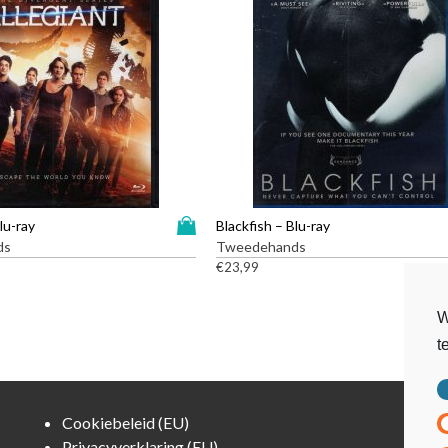
D
lu-ray
Blackfish – Blu-ray
i
ds
Tweedehands
t
€
23,99
p
r
W
o
t
d
u
c
t
Cookiebeleid (EU)
h
Privacyverklaring (EU)