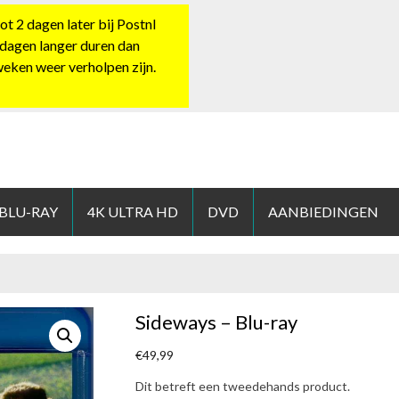
 2 dagen later bij Postnl
 dagen langer duren dan
 weken weer verholpen zijn.
HOP.NL
 BLU-RAY
4K ULTRA HD
DVD
AANBIEDINGEN
Sideways – Blu-ray
€
49,99
Dit betreft een tweedehands product.