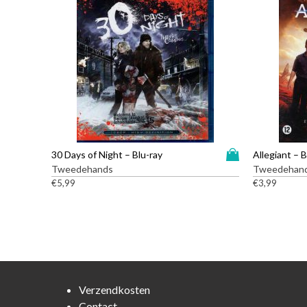
D
30 Days of Night – Blu-ray
Allegiant – B
i
Tweedehands
Tweedehan
t
€
5,99
€
3,99
p
r
o
d
u
c
t
Verzendkosten
h
Contact