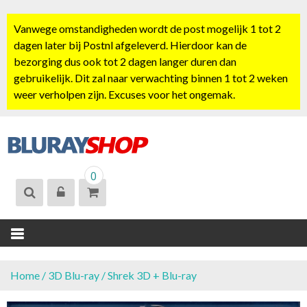
S
k
Vanwege omstandigheden wordt de post mogelijk 1 tot 2
i
dagen later bij Postnl afgeleverd. Hierdoor kan de
p
bezorging dus ook tot 2 dagen langer duren dan
t
gebruikelijk. Dit zal naar verwachting binnen 1 tot 2 weken
o
weer verholpen zijn. Excuses voor het ongemak.
c
o
n
t
BLURAYSHOP.
e
0
NL
n
t
Home
/
3D Blu-ray
/ Shrek 3D + Blu-ray