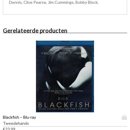
Dennis, Clive Pearse, Jim Cummings, Bobby Block.
Gerelateerde producten
D
Blackfish – Blu-ray
i
Tweedehands
t
€
23,99