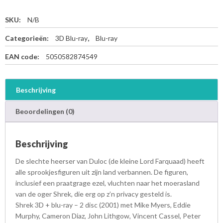
SKU:
N/B
Categorieën:
3D Blu-ray
,
Blu-ray
EAN code:
5050582874549
Beschrijving
Beoordelingen (0)
Beschrijving
De slechte heerser van Duloc (de kleine Lord Farquaad) heeft
alle sprookjesfiguren uit zijn land verbannen. De figuren,
inclusief een praatgrage ezel, vluchten naar het moerasland
van de oger Shrek, die erg op z’n privacy gesteld is.
Shrek 3D + blu-ray – 2 disc (2001) met Mike Myers, Eddie
Murphy, Cameron Diaz, John Lithgow, Vincent Cassel, Peter