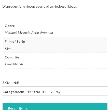
Dit product is nu niet op voorraad en niet beschikbaar.
Genre
Misdaad, Mysterie, Actie, Avontuur
Film of Serie
Film
Conditie
Tweedehands
SKU:
N/B
Categorieën:
4K Ultra HD
,
Blu-ray
Beschrijving