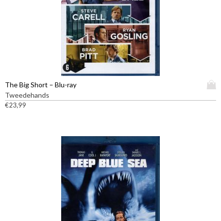
D
The Big Short – Blu-ray
i
Tweedehands
t
€
23,99
p
r
o
d
u
c
t
h
e
e
f