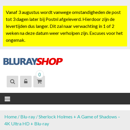
S
k
Vanaf 3 augustus wordt vanwege omstandigheden de post
i
tot 3 dagen later bij Postnl afgeleverd. Hierdoor zijn de
p
levertijden dus langer. Dit zal naar verwachting in 1 of 2
t
weken na deze datum weer verholpen zijn. Excuses voor het
o
ongemak.
c
o
n
t
BLURAYSHOP.
e
0
NL
n
t
Home
/
Blu-ray
/ Sherlock Holmes + A Game of Shadows –
4K Ultra HD + Blu-ray