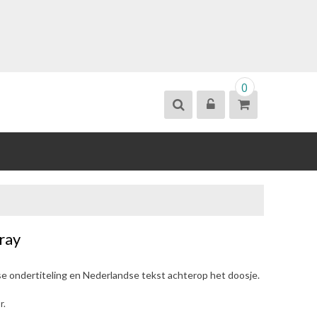
0
ray
se ondertiteling en Nederlandse tekst achterop het doosje.
r.