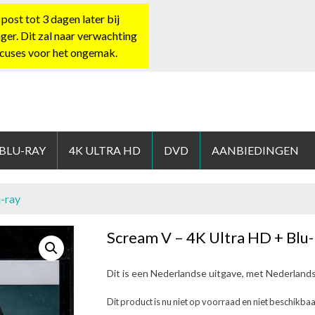
st tot 3 dagen later bij
nger. Dit zal naar verwachting
xcuses voor het ongemak.
HOP.NL
 BLU-RAY
4K ULTRA HD
DVD
AANBIEDINGEN
u-ray
Scream V – 4K Ultra HD + Blu-
Dit is een Nederlandse uitgave, met Nederland
Dit product is nu niet op voorraad en niet beschikbaa