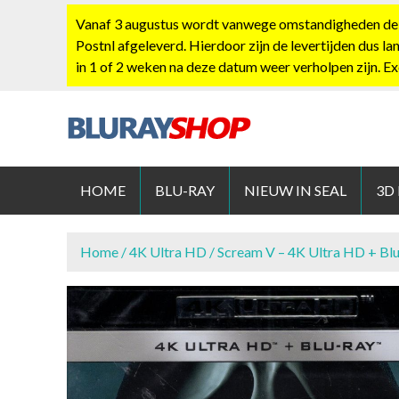
S
Vanaf 3 augustus wordt vanwege omstandigheden de po
k
Postnl afgeleverd. Hierdoor zijn de levertijden dus la
i
in 1 of 2 weken na deze datum weer verholpen zijn. E
p
t
o
c
BLURAYS
o
n
HOME
BLU-RAY
NIEUW IN SEAL
3D
t
e
n
Home
/
4K Ultra HD
/ Scream V – 4K Ultra HD + Bl
t