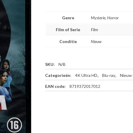
Genre
Mysterie, Horror
Film of Serie
Film
Conditie
Nieuw
SKU:
N/B
Categorieën:
4K Ultra HD
,
Blu-ray
,
Nieuw 
EAN code:
8719372017012