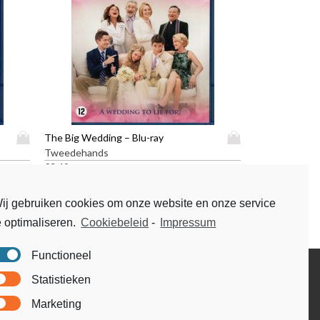
D
D
The Big Wedding – Blu-ray
i
i
Tweedehands
t
t
€
3,49
p
p
r
r
ij gebruiken cookies om onze website en onze service
o
o
e optimaliseren.
Cookiebeleid
-
Impressum
d
d
u
u
c
c
Functioneel
t
t
Disclaimer
Statistieken
h
h
Voorwaarden & condities
e
e
Marketing
e
e