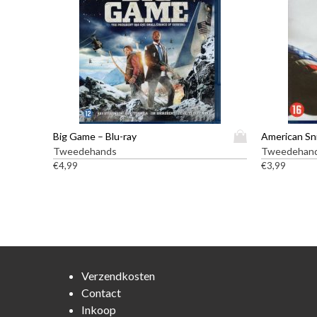
D
Big Game – Blu-ray
American Sni
i
Tweedehands
Tweedehan
t
€
4,99
€
3,99
p
r
o
d
u
c
t
Verzendkosten
h
Contact
e
Inkoop
e